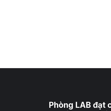
át triển, ứng dụng công
cộng đồng bằng GIẢI PHÁP
hân tích di truyền và giải
GEN tiên tiến, chất lượng với c
n.
phí hợp lý nhất.
Phòng LAB đạt 