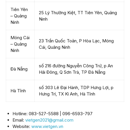
Tiên Yên
25 Lý Thường Kiệt, TT Tiên Yên, Quảng
– Quảng
Ninh
Ninh
Móng Cái
23 Trần Quốc Toản, P Hòa Lạc, Móng
– Quảng
Cái, Quảng Ninh
Ninh
số 216 đường Nguyễn Công Trứ, p An
Đà Nẵng
Hải Đông, Q Sơn Trà, TP Đà Nẵng
số 303 Lê Đại Hành, TDP Hưng Lợi, p
Hà Tĩnh
Hưng Trí, TX Kì Anh, Hà Tĩnh
Hotline: 083-527-5588 | 096-6593-797
Email:
vietgen2021@gmail.com
Website:
www.vietgen.vn