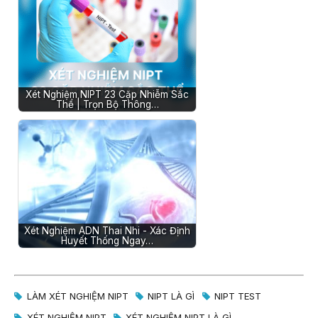
Xét Nghiệm NIPT 23 Cặp Nhiễm Sắc
Thể | Trọn Bộ Thông…
Xét Nghiệm ADN Thai Nhi - Xác Định
Huyết Thống Ngay…
LÀM XÉT NGHIỆM NIPT
NIPT LÀ GÌ
NIPT TEST
XÉT NGHIỆM NIPT
XÉT NGHIỆM NIPT LÀ GÌ