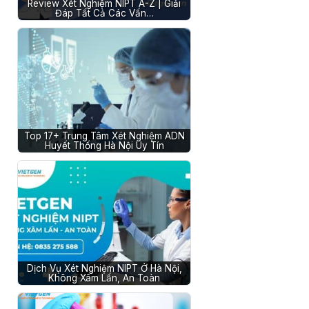
Review Xét Nghiệm NIPT A-Z | Giải
Đáp Tất Cả Các Vấn…
Top 17+ Trung Tâm Xét Nghiệm ADN
Huyết Thống Hà Nội Uy Tín
Dịch Vụ Xét Nghiệm NIPT Ở Hà Nội,
Không Xâm Lấn, An Toàn