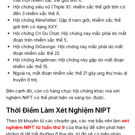
mất một nhiễm sắc thể giới tính X.
Hội chứng siêu nữ (Triple X): nhiễm sắc thể giới tính có
đến 3 nhiễm sắc thể X.
Hội chứng Klinefelter: Gặp ở nam giới, nhiễm sắc thể
giới tính có dạng XXY.
Hội chứng Cri Du Chat: Hội chứng này mắc phải do mất
đoạn trên nhiễm sắc thể 5.
Hội chứng DiGeorge: Hội chứng này mắc phải do mất
đoạn nhiễm sắc thể 22.
Hội chứng Angelman: Hội chứng này gặp do mất đoạn
nhiễm sắc thể 15.
Ngoài ra, mất đoạn nhiễm sắc thể 21 gây ung thư máu di
truyền ở trẻ,
Bên cạnh đó, còn có hàng chục hội chứng khác mà xét
nghiệm NIPT có thể phát hiện và sàng lọc được.
Thời Điểm Làm Xét Nghiệm NIPT
Theo lời khuyên từ các chuyên gia, các mẹ bầu nên làm
xét
nghiệm NIPT từ tuần thứ 9
của thai kỳ để sớm phát hiện
những dị tật bất thường ở thai nhi, từ đó sẽ có biện pháp