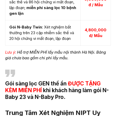
sắc thể và 86 hội chứng vi mất đoạn,
đ / Mẫu
lặp đoạn;
miễn phí sàng lọc 10 bệnh
gen lặn
Gói N-Baby Twin
: Xét nghiệm bất
4,800,000
thường trên 23 cặp nhiễm sắc thể và
đ/ Mẫu
20 hội chứng vi mất đoạn, lặp đoạn
Lưu ý:
Hỗ trợ MIỄN PHÍ lấy mẫu nội thành Hà Nội. Bảng
giá chưa bao gồm chi phí lấy mẫu.
Gói sàng lọc GEN thể ẩn
ĐƯỢC TẶNG
KÈM MIỄN PHÍ
khi khách hàng làm gói N-
Baby 23 và N-Baby Pro.
Trung Tâm Xét Nghiệm NIPT Uy