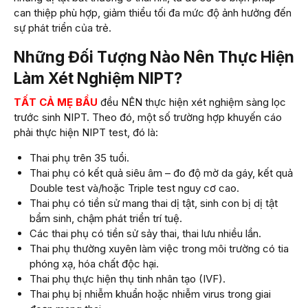
can thiệp phù hợp, giảm thiểu tối đa mức độ ảnh hưởng đến
sự phát triển của trẻ.
Những Đối Tượng Nào Nên Thực Hiện
Làm Xét Nghiệm NIPT?
TẤT CẢ MẸ BẦU
đều NÊN thực hiện xét nghiệm sàng lọc
trước sinh NIPT. Theo đó, một số trường hợp khuyến cáo
phải thực hiện NIPT test, đó là:
Thai phụ trên 35 tuổi.
Thai phụ có kết quả siêu âm – đo độ mờ da gáy, kết quả
Double test và/hoặc Triple test nguy cơ cao.
Thai phụ có tiền sử mang thai dị tật, sinh con bị dị tật
bẩm sinh, chậm phát triển trí tuệ.
Các thai phụ có tiền sử sảy thai, thai lưu nhiều lần.
Thai phụ thường xuyên làm việc trong môi trường có tia
phóng xạ, hóa chất độc hại.
Thai phụ thực hiện thụ tinh nhân tạo (IVF).
Thai phụ bị nhiễm khuẩn hoặc nhiễm virus trong giai