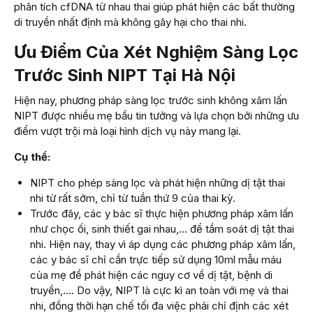
phân tích cfDNA từ nhau thai giúp phát hiện các bất thường
di truyền nhất định mà không gây hại cho thai nhi.
Ưu Điểm Của Xét Nghiệm Sàng Lọc
Trước Sinh NIPT Tại Hà Nội
Hiện nay, phương pháp sàng lọc trước sinh không xâm lấn
NIPT được nhiều mẹ bầu tin tưởng và lựa chọn bởi những ưu
điểm vượt trội mà loại hình dịch vụ này mang lại.
Cụ thể:
NIPT cho phép sàng lọc và phát hiện những dị tật thai
nhi từ rất sớm, chỉ từ tuần thứ 9 của thai kỳ.
Trước đây, các y bác sĩ thực hiện phương pháp xâm lấn
như chọc ối, sinh thiết gai nhau,… để tầm soát dị tật thai
nhi. Hiện nay, thay vì áp dụng các phương pháp xâm lấn,
các y bác sĩ chỉ cần trực tiếp sử dụng 10ml mẫu máu
của mẹ để phát hiện các nguy cơ về dị tật, bệnh di
truyền,…. Do vậy, NIPT là cực kì an toàn với mẹ và thai
nhi, đồng thời hạn chế tối đa việc phải chỉ định các xét