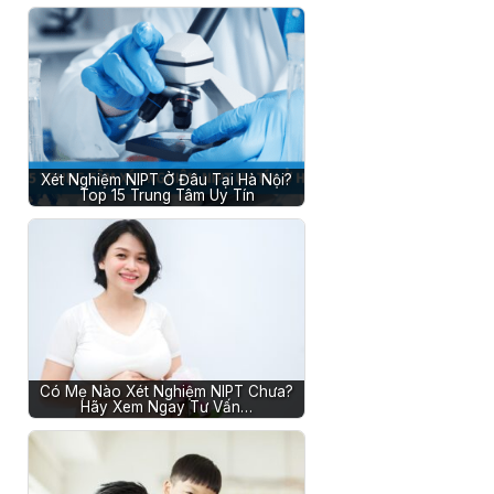
Xét Nghiệm NIPT Ở Đâu Tại Hà Nội?
Top 15 Trung Tâm Uy Tín
Có Mẹ Nào Xét Nghiệm NIPT Chưa?
Hãy Xem Ngay Tư Vấn…