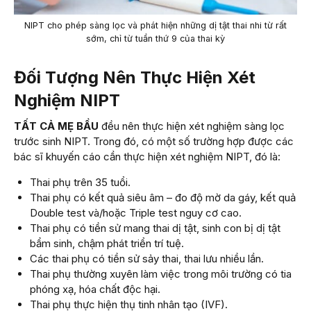
NIPT cho phép sàng lọc và phát hiện những dị tật thai nhi từ rất
sớm, chỉ từ tuần thứ 9 của thai kỳ
Đối Tượng Nên Thực Hiện Xét
Nghiệm NIPT
TẤT CẢ MẸ BẦU
đều nên thực hiện xét nghiệm sàng lọc
trước sinh NIPT. Trong đó, có một số trường hợp được các
bác sĩ khuyến cáo cần thực hiện xét nghiệm NIPT, đó là:
Thai phụ trên 35 tuổi.
Thai phụ có kết quả siêu âm – đo độ mờ da gáy, kết quả
Double test và/hoặc Triple test nguy cơ cao.
Thai phụ có tiền sử mang thai dị tật, sinh con bị dị tật
bẩm sinh, chậm phát triển trí tuệ.
Các thai phụ có tiền sử sảy thai, thai lưu nhiều lần.
Thai phụ thường xuyên làm việc trong môi trường có tia
phóng xạ, hóa chất độc hại.
Thai phụ thực hiện thụ tinh nhân tạo (IVF).