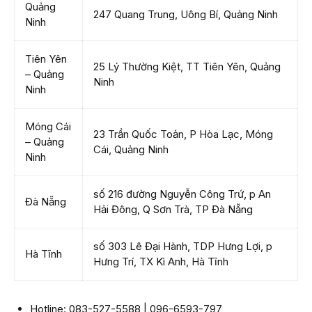
Quảng
247 Quang Trung, Uông Bí, Quảng Ninh
Ninh
Tiên Yên
25 Lý Thường Kiệt, TT Tiên Yên, Quảng
– Quảng
Ninh
Ninh
Móng Cái
23 Trần Quốc Toản, P Hòa Lạc, Móng
– Quảng
Cái, Quảng Ninh
Ninh
số 216 đường Nguyễn Công Trứ, p An
Đà Nẵng
Hải Đông, Q Sơn Trà, TP Đà Nẵng
số 303 Lê Đại Hành, TDP Hưng Lợi, p
Hà Tĩnh
Hưng Trí, TX Kì Anh, Hà Tĩnh
Hotline: 083-527-5588 | 096-6593-797