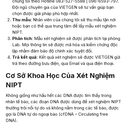
chúng tôi theo Hotline 083-527-5588 | 096-6593-797.
Đội ngũ chuyên gia của VIETGEN sẽ tư vấn giúp bạn
chọn được giải pháp phù hợp nhất.
Thu mẫu
: Nhân viên của chúng tôi sẽ thu mẫu tận nơi
hoặc bạn có thể qua trung tâm để lấy mẫu xét nghiệm
NIPT.
Phân tích
: Mẫu xét nghiệm sẽ được phân tích tại phòng
Lab. Mọi thông tin sẽ được mã hóa và kiểm chứng độc
lập nhằm đảm bảo độ chính xác tuyệt đối.
Trả kết quả
: Kết quả xét nghiệm sẽ được VIETGEN gửi
trả theo đường bưu điện, qua Email và qua điện thoại.
Cơ Sở Khoa Học Của Xét Nghiệm
NIPT
Không giống như hầu hết các DNA được tìm thấy trong
nhân tế bào, các đoạn DNA được dùng để xét nghiệm NIPT
thường trôi nổi tự do và không nằm trong các tế bào, được
gọi là DNA tự do ngoại bào (cfDNA – Circulating free
DNA).