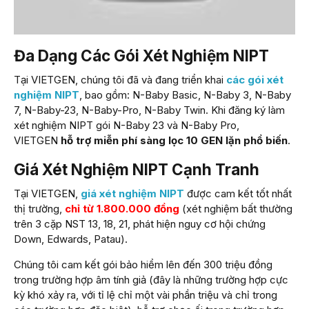
Đa Dạng Các Gói Xét Nghiệm NIPT
Tại VIETGEN, chúng tôi đã và đang triển khai
các gói xét
nghiệm NIPT
, bao gồm: N-Baby Basic, N-Baby 3, N-Baby
7, N-Baby-23, N-Baby-Pro, N-Baby Twin. Khi đăng ký làm
xét nghiệm NIPT gói N-Baby 23 và N-Baby Pro,
VIETGEN
hỗ trợ miễn phí sàng lọc 10 GEN lặn phổ biến
.
Giá Xét Nghiệm NIPT Cạnh Tranh
Tại VIETGEN,
giá xét nghiệm NIPT
được cam kết tốt nhất
thị trường,
chỉ từ 1.800.000 đồng
(xét nghiệm bất thường
trên 3 cặp NST 13, 18, 21, phát hiện nguy cơ hội chứng
Down, Edwards, Patau).
Chúng tôi cam kết gói bảo hiểm lên đến 300 triệu đồng
trong trường hợp âm tính giả (đây là những trường hợp cực
kỳ khó xảy ra, với tỉ lệ chỉ một vài phần triệu và chỉ trong