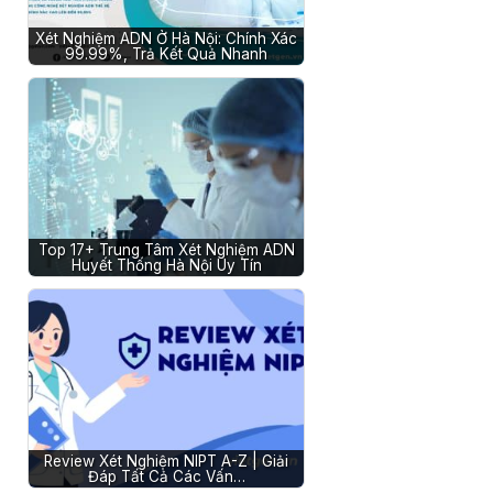
Xét Nghiệm ADN Ở Hà Nội: Chính Xác
99.99%, Trả Kết Quả Nhanh
Top 17+ Trung Tâm Xét Nghiệm ADN
Huyết Thống Hà Nội Uy Tín
Review Xét Nghiệm NIPT A-Z | Giải
Đáp Tất Cả Các Vấn…