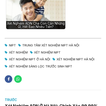
Xét Nghiệm ADN Cha Con Cần Những
Gì, Hết Bao Nhiêu Tiền?
NIPT
TRUNG TÂM XÉT NGHIỆM NIPT HÀ NỘI
XÉT NGHIỆM
XÉT NGHIỆM NIPT
XÉT NGHIỆM NIPT Ở HÀ NỘI
XÉT NGHIỆM NIPT HÀ NỘI
XÉT NGHIỆM SÀNG LỌC TRƯỚC SINH NIPT
TRƯỚC
Xét Nghiệm ADN Ở Hà Nội: Chính Xác 99.99%,