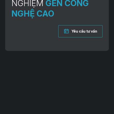
NGHIỆM
GEN CÔNG
NGHỆ CAO
Yêu cầu tư vấn
VP Giao dịch: Lô 2, 35 Lê Văn Thiêm, Thanh Xuân, TP. Hà Nội
Trụ sở: 38B Đường 81, P. Tân Hưng, TP. Hồ Chí Minh