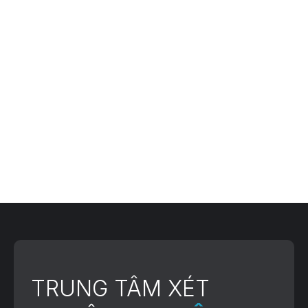
themes.com
office@bold-
themes.com
Extra
Large
info@bold-
themes.com
office@bold-
themes.com
TRUNG TÂM XÉT