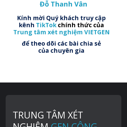
Đỗ Thanh Vân
Kính mời Quý khách truy cập
kênh
TikTok
chính thức của
Trung tâm xét nghiệm VIETGEN
để theo dõi các bài chia sẻ
của chuyên gia
TRUY CẬP TIKTOK
TRUNG TÂM XÉT
NGHIỆM
GEN CÔNG