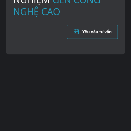
NGHỆ CAO
Yêu cầu tư vấn
VP Giao dịch: Lô 2, 35 Lê Văn Thiêm, Thanh Xuân, TP. Hà Nội
Trụ sở: 38B Đường 81, P. Tân Hưng, TP. Hồ Chí Minh
Hotline: 083-527-5588 | 096-6593-797
Email: vietgen2021@gmail.com