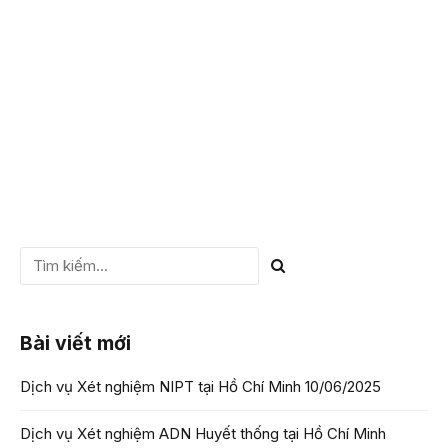
thai khá nhỏ, liệu có thực hiện được giám định ADN thai nhi
không? Và chi phí cho dịch vụ này có cao không?… Bài...
CHI TIẾT
Bài viết mới
Dịch vụ Xét nghiệm NIPT tại Hồ Chí Minh
10/06/2025
Dịch vụ Xét nghiệm ADN Huyết thống tại Hồ Chí Minh