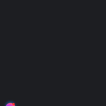
Xét Nghiệm NIPT
Chính sách
Điều Khoản Sử Dụng
Chính Sách Bảo Mật
Hình Thức Thanh Toán
Hệ thống địa điểm thu mẫu
Hệ thống điểm thu mẫu