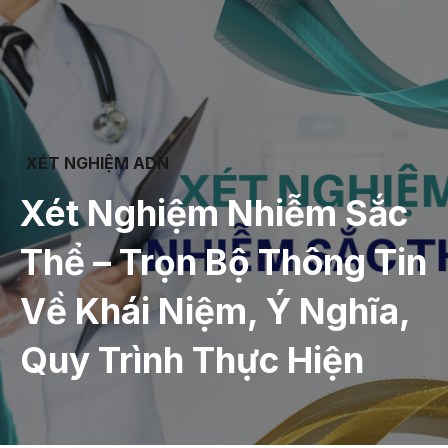
XÉT NGHIỆM ADN
Xét Nghiệm Nhiễm Sắc
Thể – Trọn Bộ Thông Tin
Về Khái Niệm, Ý Nghĩa,
Quy Trình Thực Hiện