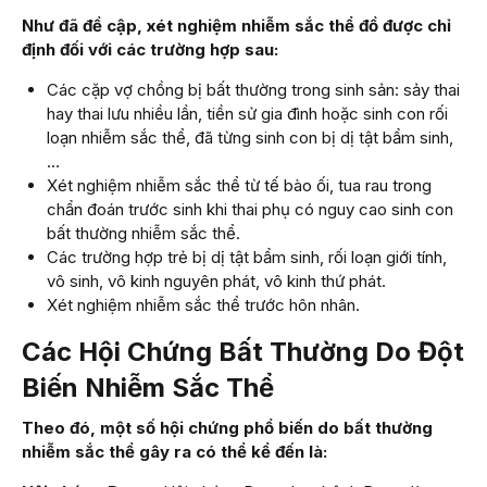
Như đã đề cập, xét nghiệm nhiễm sắc thể đồ được chỉ
định đối với các trường hợp sau:
Các cặp vợ chồng bị bất thường trong sinh sản: sảy thai
hay thai lưu nhiều lần, tiền sử gia đình hoặc sinh con rối
loạn nhiễm sắc thể, đã từng sinh con bị dị tật bẩm sinh,
…
Xét nghiệm nhiễm sắc thể từ tế bào ối, tua rau trong
chẩn đoán trước sinh khi thai phụ có nguy cao sinh con
bất thường nhiễm sắc thể.
Các trường hợp trẻ bị dị tật bẩm sinh, rối loạn giới tính,
vô sinh, vô kinh nguyên phát, vô kinh thứ phát.
Xét nghiệm nhiễm sắc thể trước hôn nhân.
Các Hội Chứng Bất Thường Do Đột
Biến Nhiễm Sắc Thể
Theo đó, một số hội chứng phổ biến do bất thường
nhiễm sắc thể gây ra có thể kể đến là: