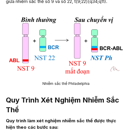
giữa nhiễm sắc thể số 9 và số 22, t(9;22)(q34;q11).
Nhiễm sắc thể Philadelphia
Quy Trình Xét Nghiệm Nhiễm Sắc
Thể
Quy trình làm xét nghiệm nhiễm sắc thể được thực
hiện theo các bước sau: