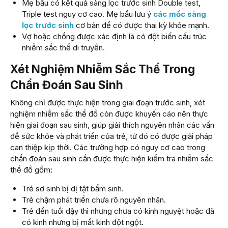
Mẹ bầu có kết quả sàng lọc trước sinh Double test,
Triple test nguy cơ cao. Mẹ bầu lưu ý
các mốc sàng
lọc trước sinh
cơ bản để có được thai kỳ khỏe mạnh.
Vợ hoặc chồng được xác định là có đột biến cấu trúc
nhiễm sắc thể di truyền.
Xét Nghiệm Nhiễm Sắc Thể Trong
Chẩn Đoán Sau Sinh
Không chỉ được thực hiện trong giai đoạn trước sinh, xét
nghiệm nhiễm sắc thể đồ còn được khuyến cáo nên thực
hiện giai đoạn sau sinh, giúp giải thích nguyên nhân các vấn
đề sức khỏe và phát triển của trẻ, từ đó có được giải pháp
can thiệp kịp thời. Các trường hợp có nguy cơ cao trong
chẩn đoán sau sinh cần được thực hiện kiểm tra nhiễm sắc
thể đồ gồm:
Trẻ sơ sinh bị dị tật bẩm sinh.
Trẻ chậm phát triển chưa rõ nguyên nhân.
Trẻ đến tuổi dậy thì nhưng chưa có kinh nguyệt hoặc đã
có kinh nhưng bị mất kinh đột ngột.