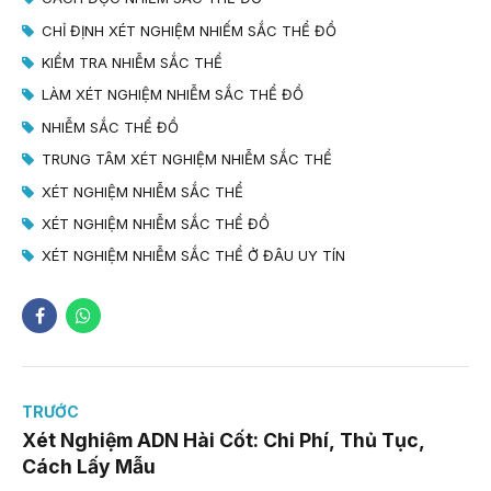
CHỈ ĐỊNH XÉT NGHIỆM NHIẾM SẮC THỂ ĐỒ
KIỂM TRA NHIỄM SẮC THỂ
LÀM XÉT NGHIỆM NHIỄM SẮC THỂ ĐỒ
NHIỄM SẮC THỂ ĐỒ
TRUNG TÂM XÉT NGHIỆM NHIỄM SẮC THỂ
XÉT NGHIỆM NHIỄM SẮC THỂ
XÉT NGHIỆM NHIỄM SẮC THỂ ĐỒ
XÉT NGHIỆM NHIỄM SẮC THỂ Ở ĐÂU UY TÍN
TRƯỚC
Xét Nghiệm ADN Hài Cốt: Chi Phí, Thủ Tục,
Cách Lấy Mẫu