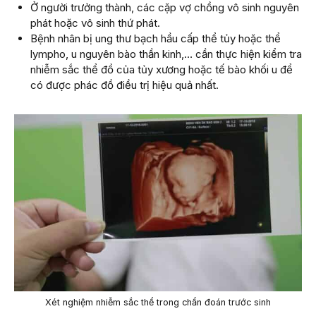
Ở người trưởng thành, các cặp vợ chồng vô sinh nguyên
phát hoặc vô sinh thứ phát.
Bệnh nhân bị ung thư bạch hầu cấp thể tủy hoặc thể
lympho, u nguyên bào thần kinh,… cần thực hiện kiểm tra
nhiễm sắc thể đồ của tủy xương hoặc tế bào khối u để
có được phác đồ điều trị hiệu quả nhất.
Xét nghiệm nhiễm sắc thể trong chẩn đoán trước sinh