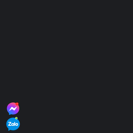
Chính Sách Bảo Mật
Hình Thức Thanh Toán
Hệ thống địa điểm thu mẫu
Hệ thống điểm thu mẫu