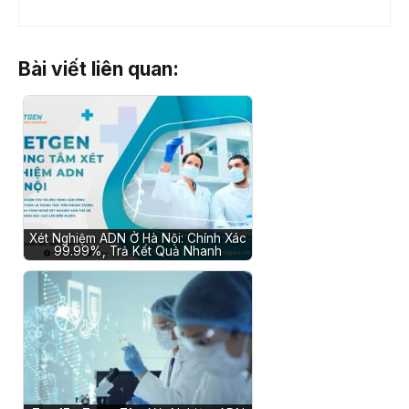
Bài viết liên quan:
Xét Nghiệm ADN Ở Hà Nội: Chính Xác
99.99%, Trả Kết Quả Nhanh