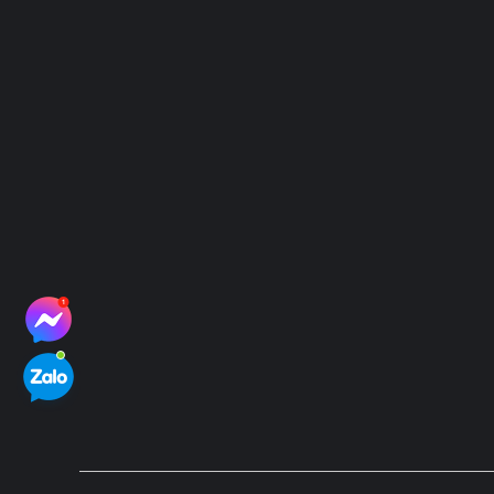
VP Giao dịch: Lô 2, 35 Lê Văn Thiêm, Thanh Xuân, TP. H
Trụ sở: 38B Đường 81, P. Tân Hưng, TP. Hồ Chí Minh
Hotline: 083-527-5588 | 096-6593-797
Email: vietgen2021@gmail.com
Website: www.vietgen.vn
Kết nối với chúng tôi