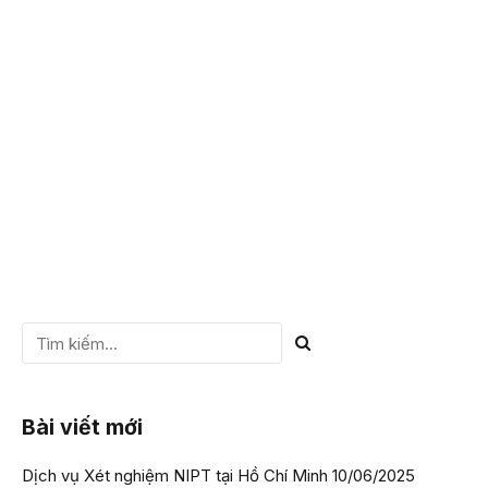
NIPT tuần 7 có chính xác không?… Đó là những thắc mắc
chung của phần lớn các mẹ bầu, đặc biệt là với chị em bầu
“tập 1”. Bài viết dưới đây của VIETGEN sẽ giúp bạn giải đáp
thắc mắc xét nghiệm...
CHI TIẾT
Bài viết mới
Dịch vụ Xét nghiệm NIPT tại Hồ Chí Minh
10/06/2025