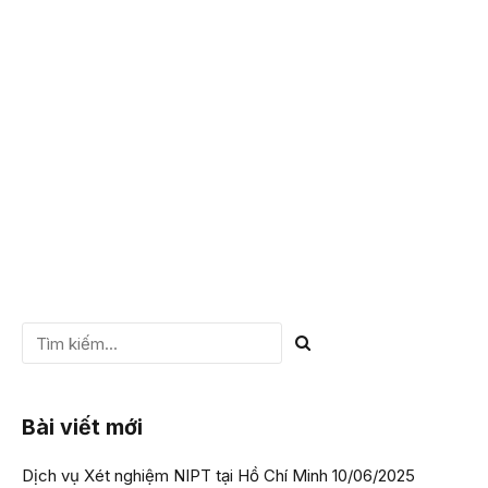
NIPT tuần 7 có chính xác không?… Đó là những thắc mắc
chung của phần lớn các mẹ bầu, đặc biệt là với chị em bầu
“tập 1”. Bài viết dưới đây của VIETGEN sẽ giúp bạn giải đáp
thắc mắc xét nghiệm...
CHI TIẾT
Bài viết mới
Dịch vụ Xét nghiệm NIPT tại Hồ Chí Minh
10/06/2025