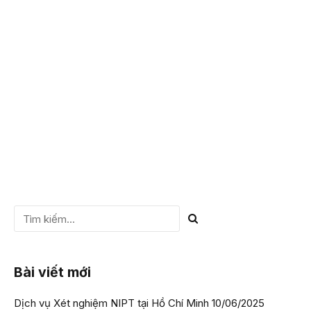
khỏi tử cung để thực hiện xét nghiệm ADN. Phương pháp
này có độ chính xác cao lên đến 99.5%, tuy nhiên, tiềm ẩn
nguy cơ rủi ro cao. Thay vào đó, mẹ bầu nên thực hiện xét
nghiệm ADN thai...
CHI TIẾT
Bài viết mới
Dịch vụ Xét nghiệm NIPT tại Hồ Chí Minh
10/06/2025