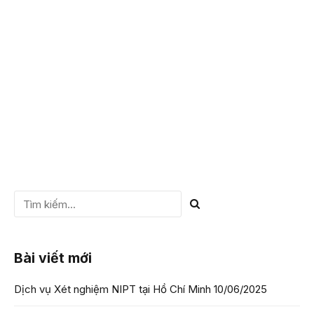
con cái, giữa ông bà – cháu, giữa anh chị em với nhau,…
VIETGEN là trung tâm xét nghiệm ADN ở Hà Nội uy tín, chi
phí bình dân chỉ từ...
CHI TIẾT
Bài viết mới
Dịch vụ Xét nghiệm NIPT tại Hồ Chí Minh
10/06/2025