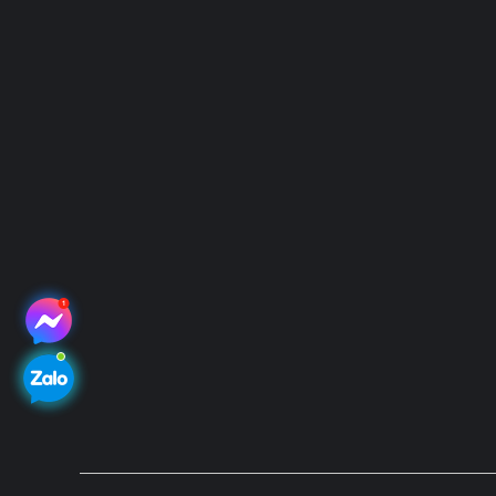
VP Giao dịch: Lô 2, 35 Lê Văn Thiêm, Thanh Xuân, TP. H
Trụ sở: 38B Đường 81, P. Tân Hưng, TP. Hồ Chí Minh
Hotline: 083-527-5588 | 096-6593-797
Email: vietgen2021@gmail.com
Website: www.vietgen.vn
Kết nối với chúng tôi