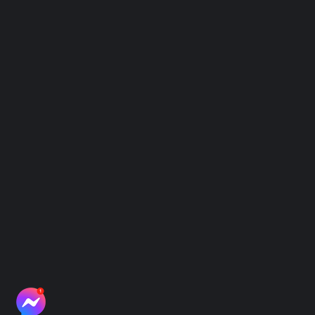
Chính sách
Điều Khoản Sử Dụng
Chính Sách Bảo Mật
Hình Thức Thanh Toán
Hệ thống địa điểm thu mẫu
Hệ thống điểm thu mẫu