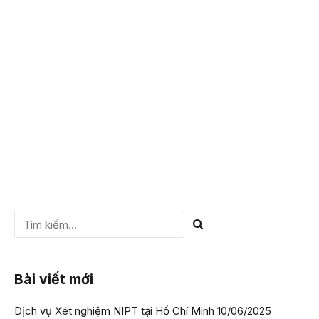
đặc biệt quan tâm. Có những loại thuốc chống chỉ định với
mẹ bầu bởi chúng sẽ làm ảnh hưởng đến sự phát triển của
thai nhi. Thậm chí, có một số loại thuốc gây dị tật thai nhi,
do đó,...
CHI TIẾT
Bài viết mới
Dịch vụ Xét nghiệm NIPT tại Hồ Chí Minh
10/06/2025