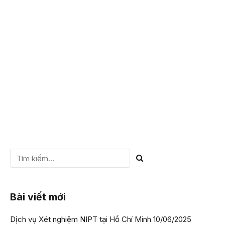
đặc biệt quan tâm. Có những loại thuốc chống chỉ định với
mẹ bầu bởi chúng sẽ làm ảnh hưởng đến sự phát triển của
thai nhi. Thậm chí, có một số loại thuốc gây dị tật thai nhi,
do đó,...
CHI TIẾT
Bài viết mới
Dịch vụ Xét nghiệm NIPT tại Hồ Chí Minh
10/06/2025