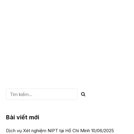
chất di truyền có ở người và hầu hết các loại sinh vật trên
thế giới này. ADN là gì? ADN thực hiện chức năng gì?…
Trong bài viết dưới đây, VIETGEN xin phép được chia sẻ
đến quý bạn đọc những thông tin...
CHI TIẾT
Bài viết mới
Dịch vụ Xét nghiệm NIPT tại Hồ Chí Minh
10/06/2025