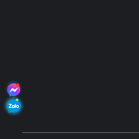
VP Giao dịch: Lô 2, 35 Lê Văn Thiêm, Thanh Xuân, TP. H
Trụ sở: 38B Đường 81, P. Tân Hưng, TP. Hồ Chí Minh
Hotline: 083-527-5588 | 096-6593-797
Email: vietgen2021@gmail.com
Website: www.vietgen.vn
Kết nối với chúng tôi