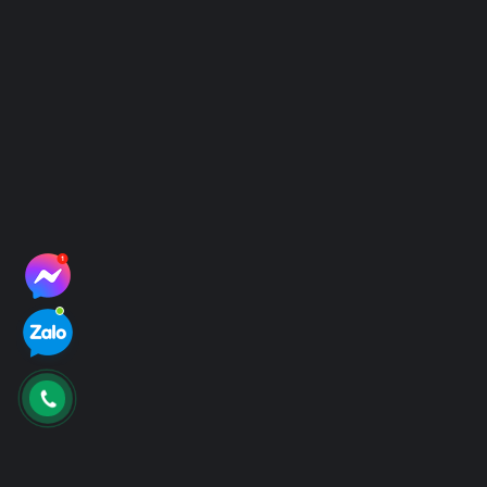
Email: vietgen2021@gmail.com
Website: www.vietgen.vn
Kết nối với chúng tôi
Giới Thiệu
Về chúng tôi
Tuyển dụng
Liên hệ
Dịch vụ
Xét Nghiệm ADN Huyết Thống
Xét Nghiệm ADN Thai Nhi
Xét Nghiệm ADN Pháp Lý
Xét Nghiệm NIPT
Chính sách
Điều Khoản Sử Dụng