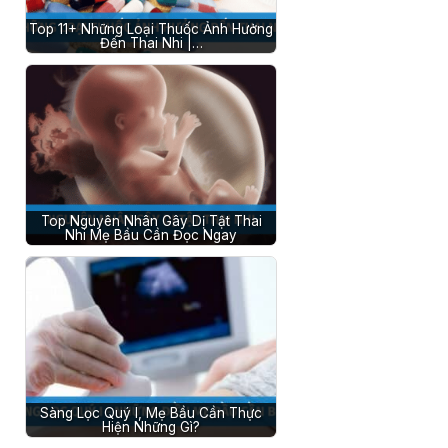
Top 11+ Những Loại Thuốc Ảnh Hưởng
Đến Thai Nhi |…
Top Nguyên Nhân Gây Dị Tật Thai
Nhi Mẹ Bầu Cần Đọc Ngay
Sàng Lọc Quý I, Mẹ Bầu Cần Thực
Hiện Những Gì?