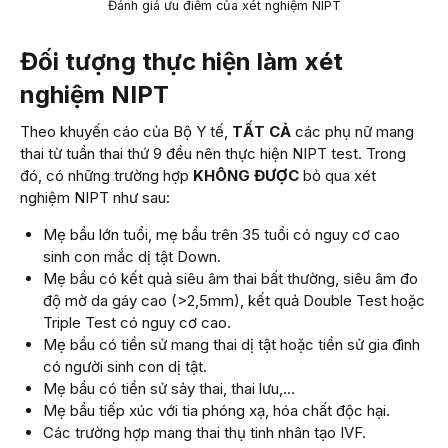
Đánh giá ưu điểm của xét nghiệm NIPT
Đối tượng thực hiện làm xét
nghiệm NIPT
Theo khuyến cáo của Bộ Y tế,
TẤT CẢ
các phụ nữ mang
thai từ tuần thai thứ 9 đều nên thực hiện NIPT test. Trong
đó, có những trường hợp
KHÔNG ĐƯỢC
bỏ qua xét
nghiệm NIPT như sau:
Mẹ bầu lớn tuổi, mẹ bầu trên 35 tuổi có nguy cơ cao
sinh con mắc dị tật Down.
Mẹ bầu có kết quả siêu âm thai bất thường, siêu âm đo
độ mờ da gáy cao (>2,5mm), kết quả Double Test hoặc
Triple Test có nguy cơ cao.
Mẹ bầu có tiền sử mang thai dị tật hoặc tiền sử gia đình
có người sinh con dị tật.
Mẹ bầu có tiền sử sảy thai, thai lưu,…
Mẹ bầu tiếp xúc với tia phóng xạ, hóa chất độc hại.
Các trường hợp mang thai thụ tinh nhân tạo IVF.