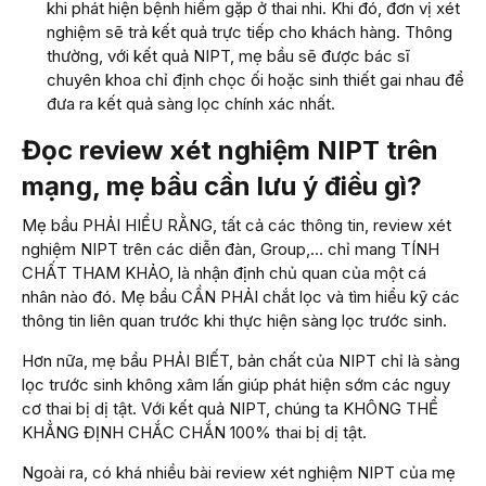
khi phát hiện bệnh hiếm gặp ở thai nhi. Khi đó, đơn vị xét
nghiệm sẽ trả kết quả trực tiếp cho khách hàng. Thông
thường, với kết quả NIPT, mẹ bầu sẽ được bác sĩ
chuyên khoa chỉ định chọc ối hoặc sinh thiết gai nhau để
đưa ra kết quả sàng lọc chính xác nhất.
Đọc review xét nghiệm NIPT trên
mạng, mẹ bầu cần lưu ý điều gì?
Mẹ bầu PHẢI HIỂU RẰNG, tất cả các thông tin, review xét
nghiệm NIPT trên các diễn đàn, Group,… chỉ mang TÍNH
CHẤT THAM KHẢO, là nhận định chủ quan của một cá
nhân nào đó. Mẹ bầu CẦN PHẢI chắt lọc và tìm hiểu kỹ các
thông tin liên quan trước khi thực hiện sàng lọc trước sinh.
Hơn nữa, mẹ bầu PHẢI BIẾT, bản chất của NIPT chỉ là sàng
lọc trước sinh không xâm lấn giúp phát hiện sớm các nguy
cơ thai bị dị tật. Với kết quả NIPT, chúng ta KHÔNG THỂ
KHẲNG ĐỊNH CHẮC CHẮN 100% thai bị dị tật.
Ngoài ra, có khá nhiều bài review xét nghiệm NIPT của mẹ