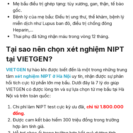
Mẹ bầu điều trị ghép tạng: tủy xương, gan, thận, tế bào
gốc.
Bệnh lý của mẹ bầu: Điều trị ung thư, thể khảm, bệnh lý
miễn dịch như Lupus ban đỏ, điều trị chống đông
Heparin,…
Thai phụ đã từng nhận máu trong vòng 12 tháng.
Tại sao nên chọn xét nghiệm NIPT
tại VIETGEN?
VIETGEN
tự hào khi được biết đến là một trong những trung
tâm
xét nghiệm NIPT ở Hà Nội
uy tín, nhận được sự phản
hồi tích cực từ phần lớn mẹ bầu. Dưới đây là 7 lý do giúp
VIETGEN có được lòng tin và sự lựa chọn từ mẹ bầu tại Hà
Nội và trên toàn quốc:
Chi phí làm NIPT test cực kỳ ưu đãi,
chỉ từ 1.800.000
đồng
.
Được cam kết bảo hiểm 300 triệu đồng trong trường
hợp âm tính giả.
Hỗ trợ chọc ối trong trường hợp kết quả dương tính.