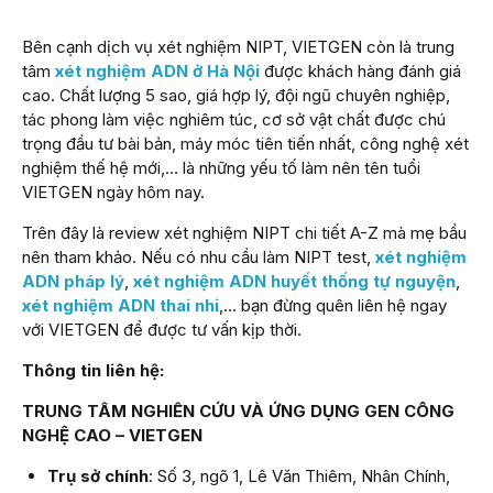
Bên cạnh dịch vụ xét nghiệm NIPT, VIETGEN còn là trung
tâm
xét nghiệm ADN ở Hà Nội
được khách hàng đánh giá
cao. Chất lượng 5 sao, giá hợp lý, đội ngũ chuyên nghiệp,
tác phong làm việc nghiêm túc, cơ sở vật chất được chú
trọng đầu tư bài bản, máy móc tiên tiến nhất, công nghệ xét
nghiệm thế hệ mới,… là những yếu tố làm nên tên tuổi
VIETGEN ngày hôm nay.
Trên đây là review xét nghiệm NIPT chi tiết A-Z mà mẹ bầu
nên tham khảo. Nếu có nhu cầu làm NIPT test,
xét nghiệm
ADN pháp lý
,
xét nghiệm ADN huyết thống tự nguyện
,
xét nghiệm ADN thai nhi
,… bạn đừng quên liên hệ ngay
với VIETGEN để được tư vấn kịp thời.
Thông tin liên hệ:
TRUNG TÂM NGHIÊN CỨU VÀ ỨNG DỤNG GEN CÔNG
NGHỆ CAO – VIETGEN
Trụ sở chính
: Số 3, ngõ 1, Lê Văn Thiêm, Nhân Chính,