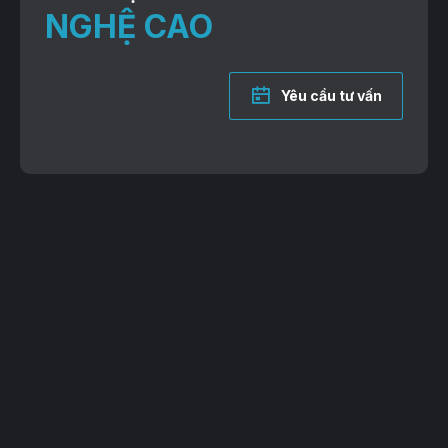
NGHỆ CAO
Yêu cầu tư vấn
VP Giao dịch: Lô 2, 35 Lê Văn Thiêm, Thanh Xuân, TP. Hà Nội
Trụ sở: 38B Đường 81, P. Tân Hưng, TP. Hồ Chí Minh
Hotline: 083-527-5588 | 096-6593-797