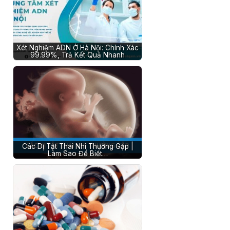
Xét Nghiệm ADN Ở Hà Nội: Chính Xác
99.99%, Trả Kết Quả Nhanh
Các Dị Tật Thai Nhi Thường Gặp |
Làm Sao Để Biết…