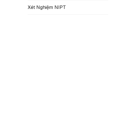
nh được
Xét Nghiệm NIPT
 TIẾT