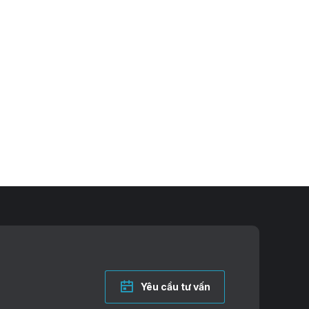
ng có
ý được
 TIẾT
Yêu cầu tư vấn