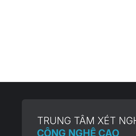
Nội Uy Tín
Trung tâm xét nghiệm ADN huyết thống Hà Nội n
nhu cầu kiểm tra ADN tại Hà Nội. Dịch vụ xét 
triển khai phổ biến tại Hà Nội...
TRUNG TÂM XÉT NG
CÔNG NGHỆ CAO