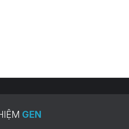
ào uy tín? Đó là thắc mắc của hầu hết các khách hàng đa
nghiệm ADN huyết thống dân sự hay xét nghiệm ADN pháp l
CHI
HIỆM
GEN