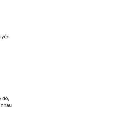
ruyền
 đó,
 nhau