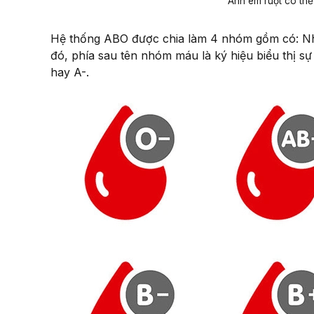
Anh em ruột có t
Hệ thống ABO được chia làm 4 nhóm gồm có: 
đó, phía sau tên nhóm máu là ký hiệu biểu thị s
hay A-.