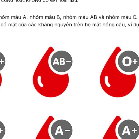
hể CÙNG hoặc KHÔNG CÙNG nhóm máu.
Nhóm máu A, nhóm máu B, nhóm máu AB và nhóm máu O.
ự có mặt của các kháng nguyên trên bề mặt hồng cầu, ví d