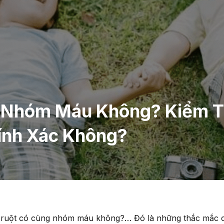
 Nhóm Máu Không? Kiểm T
nh Xác Không?
 ruột có cùng nhóm máu không?… Đó là những thắc mắc 