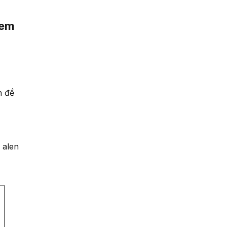
 em
n đề
 alen