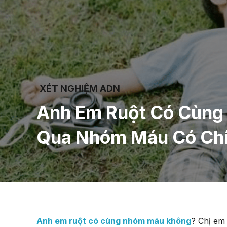
XÉT NGHIỆM ADN
Anh Em Ruột Có Cùng
Qua Nhóm Máu Có Chí
Anh em ruột có cùng nhóm máu không
? Chị em