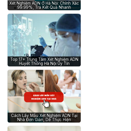
Xét Nghiệm ADN Ở Hà Nội: Chính Xác
99.99%, Trả Kết Quả Nhanh
Top 17+ Trung Tâm Xét Nghiệm ADN
Huyết Thống Hà Nội Uy Tín
Cách Lấy Mẫu Xét Nghiệm ADN Tại
Nhà Đơn Giản, Dễ Thực Hiện