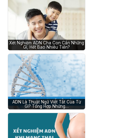
Xét Nghiệm ADN Cha Con Cần Những
Gì, Hết Bao Nhiêu Tiền?
ADN Là Thuật Ngữ Viết Tắt Của Từ
Gì? Tổng Hợp Những…