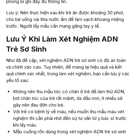
phong bì ghi đầy đủ thông tin.
Lưu ý: Nên thực hiện sau khi trẻ ăn được khoảng 30 phút,
cho bé uống vài thìa nước ấm để làm sạch khoang miệng
trước. Người lấy mẫu cần mang găng tay y tế.
Lưu Ý Khi Làm Xét Nghiệm ADN
Trẻ Sơ Sinh
Như đã đề cập, xét nghiệm ADN trẻ sơ sinh có độ an toàn
và chính xác cao. Tuy nhiên, để mang lại hiệu quả và kết
quả chính xác nhất, trong làm xét nghiệm, bạn cần lưu ý các
yếu tố sau:
Không nên thu mẫu tóc có chân ở trẻ để làm thử ADN,
bơi chân tóc của trẻ rất mảnh, da đầu non, ít nhiều sẽ
gây nên đau đớn cho bé.
Với trẻ có bệnh lý về máu, nếu muốn thu mẫu máu xét
nghiệm thì cần phải nhờ đến sự tư vấn từ y bác sĩ trước
khi lấy máu.
Mẫu cuống rốn dùng trong xét nghiệm ADN trẻ sơ sinh