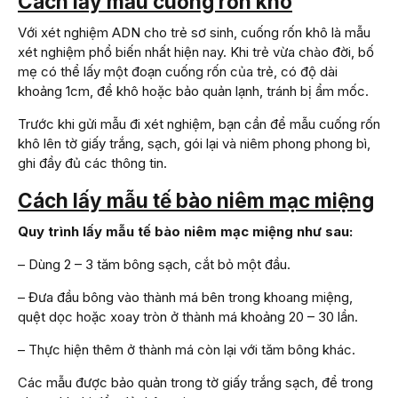
Cách lấy mẫu cuống rốn khô
Với xét nghiệm ADN cho trẻ sơ sinh, cuống rốn khô là mẫu
xét nghiệm phổ biến nhất hiện nay. Khi trẻ vừa chào đời, bố
mẹ có thể lấy một đoạn cuống rốn của trẻ, có độ dài
khoảng 1cm, để khô hoặc bảo quản lạnh, tránh bị ẩm mốc.
Trước khi gửi mẫu đi xét nghiệm, bạn cần để mẫu cuống rốn
khô lên tờ giấy trắng, sạch, gói lại và niêm phong phong bì,
ghi đầy đủ các thông tin.
Cách lấy mẫu tế bào niêm mạc miệng
Quy trình lấy mẫu tế bào niêm mạc miệng như sau:
– Dùng 2 – 3 tăm bông sạch, cắt bỏ một đầu.
– Đưa đầu bông vào thành má bên trong khoang miệng,
quệt dọc hoặc xoay tròn ở thành má khoảng 20 – 30 lần.
– Thực hiện thêm ở thành má còn lại với tăm bông khác.
Các mẫu được bảo quản trong tờ giấy trắng sạch, để trong