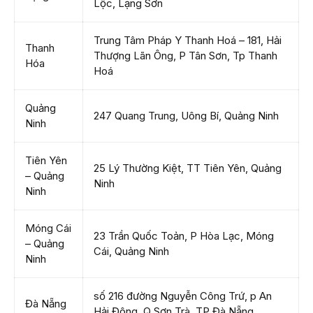
Lộc, Lạng Sơn
Trung Tâm Pháp Y Thanh Hoá – 181, Hải
Thanh
Thượng Lãn Ông, P Tân Sơn, Tp Thanh
Hóa
Hoá
Quảng
247 Quang Trung, Uông Bí, Quảng Ninh
Ninh
Tiên Yên
25 Lý Thường Kiệt, TT Tiên Yên, Quảng
– Quảng
Ninh
Ninh
Móng Cái
23 Trần Quốc Toản, P Hòa Lạc, Móng
– Quảng
Cái, Quảng Ninh
Ninh
số 216 đường Nguyễn Công Trứ, p An
Đà Nẵng
Hải Đông, Q Sơn Trà, TP Đà Nẵng