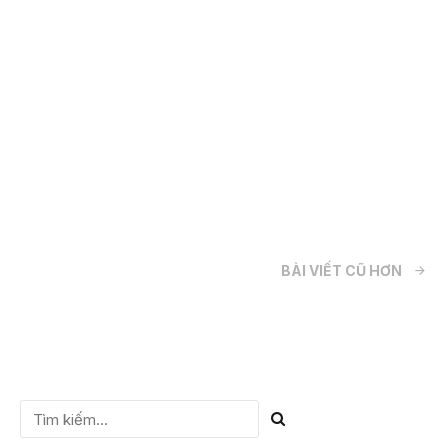
khỏi tử cung để thực hiện xét nghiệm ADN. Phương pháp
này có độ chính xác cao lên đến 99.5%, tuy nhiên, tiềm ẩn
nguy cơ rủi ro cao. Thay vào đó, mẹ bầu nên thực hiện xét
nghiệm ADN thai...
CHI TIẾT
BÀI VIẾT CŨ HƠN