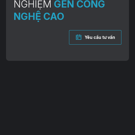
NGHIỆM
GEN CÔNG
NGHỆ CAO
Yêu cầu tư vấn
VP Giao dịch: Lô 2, 35 Lê Văn Thiêm, Thanh Xuân, TP. Hà Nội
Trụ sở: 38B Đường 81, P. Tân Hưng, TP. Hồ Chí Minh