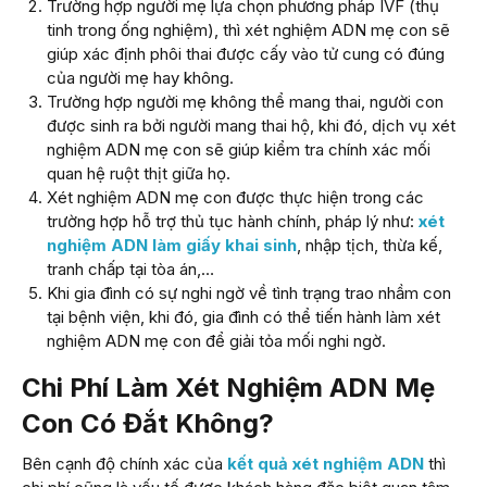
Trường hợp người mẹ lựa chọn phương pháp IVF (thụ
tinh trong ống nghiệm), thì xét nghiệm ADN mẹ con sẽ
giúp xác định phôi thai được cấy vào tử cung có đúng
của người mẹ hay không.
Trường hợp người mẹ không thể mang thai, người con
được sinh ra bởi người mang thai hộ, khi đó, dịch vụ xét
nghiệm ADN mẹ con sẽ giúp kiểm tra chính xác mối
quan hệ ruột thịt giữa họ.
Xét nghiệm ADN mẹ con được thực hiện trong các
trường hợp hỗ trợ thủ tục hành chính, pháp lý như:
xét
nghiệm ADN làm giấy khai sinh
, nhập tịch, thừa kế,
tranh chấp tại tòa án,…
Khi gia đình có sự nghi ngờ về tình trạng trao nhầm con
tại bệnh viện, khi đó, gia đình có thể tiến hành làm xét
nghiệm ADN mẹ con để giải tỏa mối nghi ngờ.
Chi Phí Làm Xét Nghiệm ADN Mẹ
Con Có Đắt Không?
Bên cạnh độ chính xác của
kết quả xét nghiệm ADN
thì