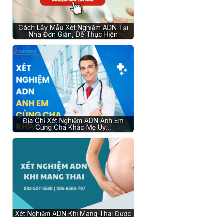
Cách Lấy Mẫu Xét Nghiệm ADN Tại
Nhà Đơn Giản, Dễ Thực Hiện
Địa Chỉ Xét Nghiệm ADN Anh Em
Cùng Cha Khác Mẹ Uy…
Xét Nghiệm ADN Khi Mang Thai Được