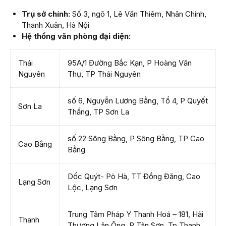
Trụ sở chính:
Số 3, ngõ 1, Lê Văn Thiêm, Nhân Chính,
Thanh Xuân, Hà Nội
Hệ thống văn phòng đại diện:
Thái
95A/1 Đường Bắc Kạn, P Hoàng Văn
Nguyên
Thụ, TP Thái Nguyên
số 6, Nguyễn Lương Bằng, Tổ 4, P Quyết
Sơn La
Thắng, TP Sơn La
số 22 Sông Bằng, P Sông Bằng, TP Cao
Cao Bằng
Bằng
Dốc Quýt- Pò Hà, TT Đồng Đăng, Cao
Lạng Sơn
Lộc, Lạng Sơn
Trung Tâm Pháp Y Thanh Hoá – 181, Hải
Thanh
Thượng Lãn Ông, P Tân Sơn, Tp Thanh