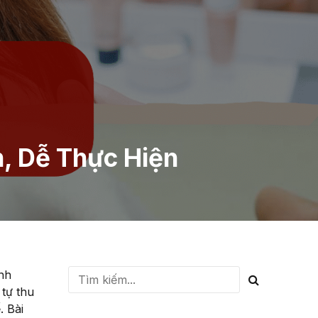
, Dễ Thực Hiện
anh
 tự thu
. Bài