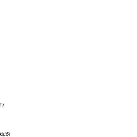
đã
dưới