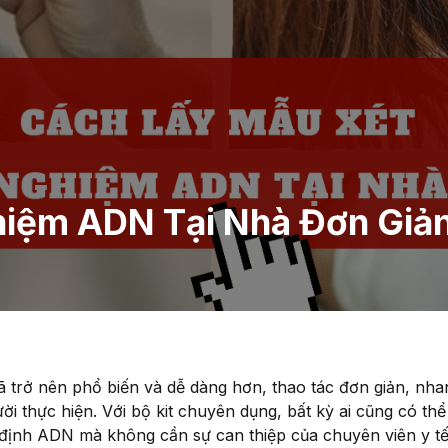
iệm ADN Tại Nhà Đơn Giản
ã trở nên phổ biến và dễ dàng hơn, thao tác đơn giản, nh
i thực hiện. Với bộ kit chuyên dụng, bất kỳ ai cũng có thể
định ADN mà không cần sự can thiệp của chuyên viên y tế