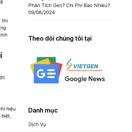
di
Phân Tích Gen? Chi Phí Bao Nhiêu?
09/08/2024
 thì
ứng
hính
Theo dõi chúng tôi tại
i
ược
phí hiệu
Danh mục
biệt,
Dịch Vụ