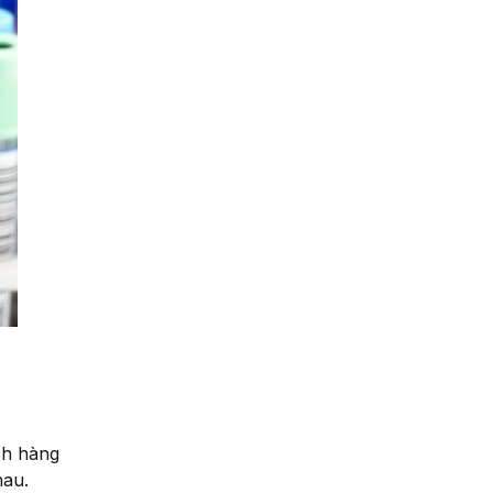
ch hàng
hau.