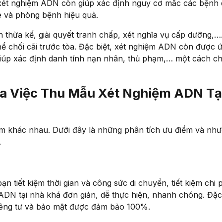
 xét nghiệm ADN còn giúp xác định nguy cơ mắc các bệnh 
e và phòng bệnh hiệu quả.
 thừa kế, giải quyết tranh chấp, xét nghĩa vụ cấp dưỡng,….
ể chối cãi trước tòa. Đặc biệt, xét nghiệm ADN còn được 
 giúp xác định danh tính nạn nhân, thủ phạm,… một cách c
a Việc Thu Mẫu Xét Nghiệm ADN Tạ
m khác nhau. Dưới đây là những phân tích ưu điểm và nh
.
n tiết kiệm thời gian và công sức di chuyển, tiết kiệm chi 
ADN tại nhà khá đơn giản, dễ thực hiện, nhanh chóng. Đặc 
riêng tư và bảo mật được đảm bảo 100%.