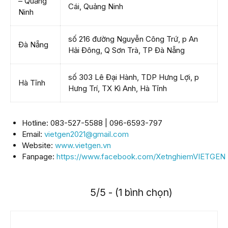
– Quảng
Cái, Quảng Ninh
Ninh
số 216 đường Nguyễn Công Trứ, p An
Đà Nẵng
Hải Đông, Q Sơn Trà, TP Đà Nẵng
số 303 Lê Đại Hành, TDP Hưng Lợi, p
Hà Tĩnh
Hưng Trí, TX Kì Anh, Hà Tĩnh
Hotline: 083-527-5588 | 096-6593-797
Email:
vietgen2021@gmail.com
Website:
www.vietgen.vn
Fanpage:
https://www.facebook.com/XetnghiemVIETGEN
5/5 - (1 bình chọn)