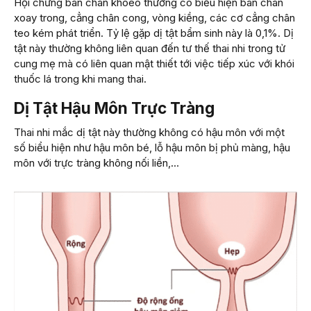
Hội chứng bàn chân khoèo thường có biểu hiện bàn chân
xoay trong, cẳng chân cong, vòng kiềng, các cơ cẳng chân
teo kém phát triển. Tỷ lệ gặp dị tật bẩm sinh này là 0,1%. Dị
tật này thường không liên quan đến tư thế thai nhi trong tử
cung mẹ mà có liên quan mật thiết tới việc tiếp xúc với khói
thuốc lá trong khi mang thai.
Dị Tật Hậu Môn Trực Tràng
Thai nhi mắc dị tật này thường không có hậu môn với một
số biểu hiện như hậu môn bé, lỗ hậu môn bị phủ màng, hậu
môn với trực tràng không nối liền,…