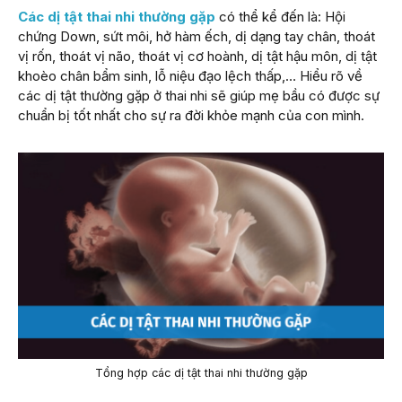
Các dị tật thai nhi thường gặp
có thể kể đến là: Hội
chứng Down, sứt môi, hở hàm ếch, dị dạng tay chân, thoát
vị rốn, thoát vị não, thoát vị cơ hoành, dị tật hậu môn, dị tật
khoèo chân bẩm sinh, lỗ niệu đạo lệch thấp,… Hiểu rõ về
các dị tật thường gặp ở thai nhi sẽ giúp mẹ bầu có được sự
chuẩn bị tốt nhất cho sự ra đời khỏe mạnh của con mình.
Tổng hợp các dị tật thai nhi thường gặp