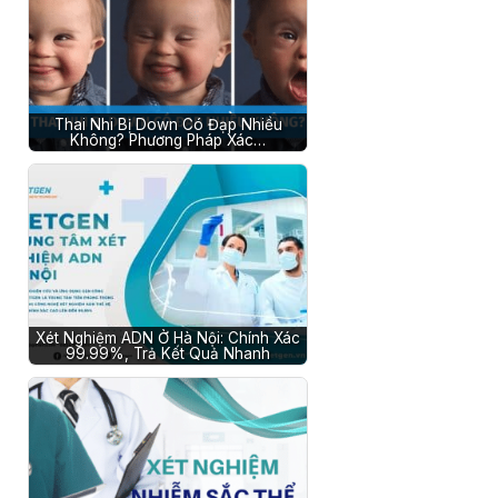
Thai Nhi Bị Down Có Đạp Nhiều
Không? Phương Pháp Xác…
Xét Nghiệm ADN Ở Hà Nội: Chính Xác
99.99%, Trả Kết Quả Nhanh