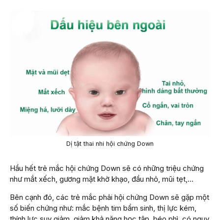
Dị tật thai nhi hội chứng Down
Hầu hết trẻ mắc hội chứng Down sẽ có những triệu chứng
như mắt xếch, gương mặt khờ khạo, đầu nhỏ, mũi tẹt,…
Bên cạnh đó, các trẻ mắc phải hội chứng Down sẽ gặp một
số biến chứng như: mắc bệnh tim bẩm sinh, thị lực kém,
thính lực suy giảm, giảm khả năng học tập, béo phì, có nguy