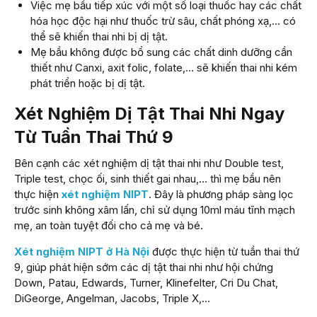
Việc mẹ bầu tiếp xúc với một số loại thuốc hay các chất
hóa học độc hại như thuốc trừ sâu, chất phóng xạ,… có
thể sẽ khiến thai nhi bị dị tật.
Mẹ bầu không được bổ sung các chất dinh dưỡng cần
thiết như Canxi, axit folic, folate,… sẽ khiến thai nhi kém
phát triển hoặc bị dị tật.
Xét Nghiệm Dị Tật Thai Nhi Ngay
Từ Tuần Thai Thứ 9
Bên cạnh các xét nghiệm dị tật thai nhi như Double test,
Triple test, chọc ối, sinh thiết gai nhau,… thì mẹ bầu nên
thực hiện
xét nghiệm NIPT
. Đây là phương pháp sàng lọc
trước sinh không xâm lấn, chỉ sử dụng 10ml máu tĩnh mạch
mẹ, an toàn tuyệt đối cho cả mẹ và bé.
Xét nghiệm NIPT ở Hà Nội
được thực hiện từ tuần thai thứ
9, giúp phát hiện sớm các dị tật thai nhi như hội chứng
Down, Patau, Edwards, Turner, Klinefelter, Cri Du Chat,
DiGeorge, Angelman, Jacobs, Triple X,…