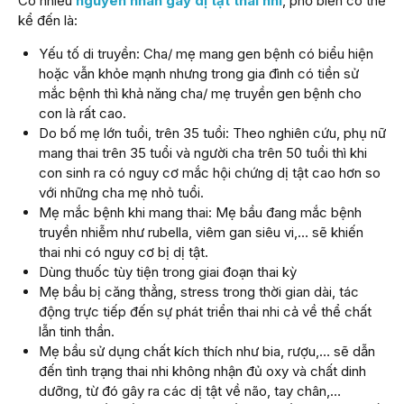
Có nhiều
nguyên nhân gây dị tật thai nhi
, phổ biến có thể
kể đến là:
Yếu tố di truyền: Cha/ mẹ mang gen bệnh có biểu hiện
hoặc vẫn khỏe mạnh nhưng trong gia đình có tiền sử
mắc bệnh thì khả năng cha/ mẹ truyền gen bệnh cho
con là rất cao.
Do bố mẹ lớn tuổi, trên 35 tuổi: Theo nghiên cứu, phụ nữ
mang thai trên 35 tuổi và người cha trên 50 tuổi thì khi
con sinh ra có nguy cơ mắc hội chứng dị tật cao hơn so
với những cha mẹ nhỏ tuổi.
Mẹ mắc bệnh khi mang thai: Mẹ bầu đang mắc bệnh
truyền nhiễm như rubella, viêm gan siêu vi,… sẽ khiến
thai nhi có nguy cơ bị dị tật.
Dùng thuốc tùy tiện trong giai đoạn thai kỳ
Mẹ bầu bị căng thẳng, stress trong thời gian dài, tác
động trực tiếp đến sự phát triển thai nhi cả về thể chất
lẫn tinh thần.
Mẹ bầu sử dụng chất kích thích như bia, rượu,… sẽ dẫn
đến tình trạng thai nhi không nhận đủ oxy và chất dinh
dưỡng, từ đó gây ra các dị tật về não, tay chân,…