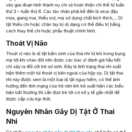
vào giai đoạn hình thành nụ chi và hoàn thiện chi thể từ tuần
thứ 3 – tuần thứ 8. Các tác nhân phải kể đến là virus đậu
mùa, giang mai, thiếu iod, mẹ sử dụng chất kích thích,… Dị
tật thiếu chi hoặc chân tay bị dị dạng có thể điều trị bằng
cách thay thế chi hoặc phẫu thuật chỉnh hình.
Thoát Vị Não
Thoát vị não là dị tật bẩm sinh của thai nhi từ khi trong bụng
mẹ tới khi chào đời nên được các bác sĩ đánh giá hầu hết
chỉ xảy ra đối với trẻ sơ sinh. Đây là tình trạng thai nhi xuất
hiện thêm một túi thoát vị bên ngoài của hộp sọ. Dị tật thai
nhi này được xem là một loại dị tật nguy hiểm, có thể ảnh
hưởng đến tính mạng của trẻ nên khi trẻ xuất hiện các biểu
hiện bất thường thì cần đưa trẻ tới cơ sở y tế gần nhất để
được cấp cứu kịp thời.
Nguyên Nhân Gây Dị Tật Ở Thai
Nhi