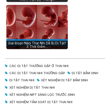
Giai Đoạn Nào Thai Nhi Dễ Bị Dị Tật?
3 Thời Điểm…
CÁC DỊ TẬT THƯỜNG GẶP Ở THAI NHI
CÁC DỊ TẬT THAI NHI THƯỜNG GẶP
DỊ TẬT BẨM SINH
DỊ TẬT THAI NHI
XÉT NGHIỆM DỊ TẬT BẨM SINH
XÉT NGHIỆM DỊ TẬT THAI NHI
XÉT NGHIỆM NIPT SÀNG LỌC TRƯỚC SINH
XÉT NGHIỆM TẦM SOÁT DỊ TẬT THAI NHI