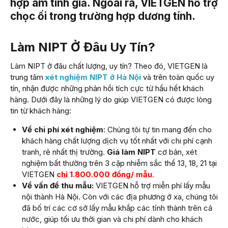
hợp âm tính giả. Ngoài ra, VIETGEN hỗ trợ
chọc ối trong trường hợp dương tính.
Làm NIPT Ở Đâu Uy Tín?
Làm NIPT ở đâu chất lượng, uy tín? Theo đó, VIETGEN là
trung tâm
xét nghiệm NIPT ở Hà Nội
và trên toàn quốc uy
tín, nhận được những phản hồi tích cực từ hầu hết khách
hàng. Dưới đây là những lý do giúp VIETGEN có được lòng
tin từ khách hàng:
Về chi phí xét nghiệm
: Chúng tôi tự tin mang đến cho
khách hàng chất lượng dịch vụ tốt nhất với chi phí cạnh
tranh, rẻ nhất thị trường.
Giá làm NIPT
cơ bản, xét
nghiệm bất thường trên 3 cặp nhiễm sắc thể 13, 18, 21 tại
VIETGEN
chỉ 1.800.000 đồng/ mẫu
.
Về vấn đề thu mẫu:
VIETGEN hỗ trợ miễn phí lấy mẫu
nội thành Hà Nội. Còn với các địa phương ở xa, chúng tôi
đã bố trí các cơ sở lấy mẫu khắp các tỉnh thành trên cả
nước, giúp tối ưu thời gian và chi phí dành cho khách