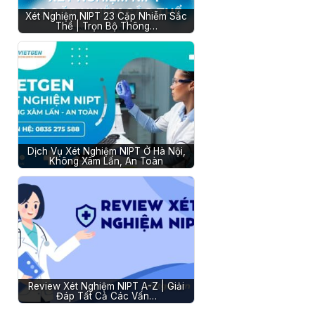
Xét Nghiệm NIPT 23 Cặp Nhiễm Sắc
Thể | Trọn Bộ Thông…
Dịch Vụ Xét Nghiệm NIPT Ở Hà Nội,
Không Xâm Lấn, An Toàn
Review Xét Nghiệm NIPT A-Z | Giải
Đáp Tất Cả Các Vấn…