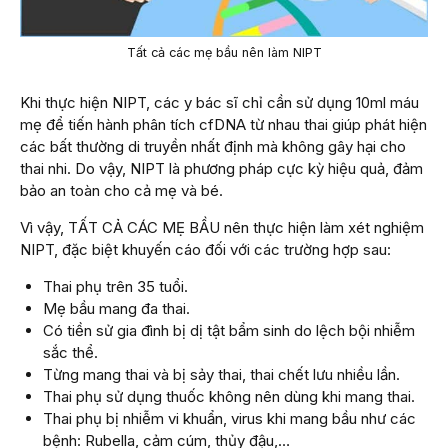
Tất cả các mẹ bầu nên làm NIPT
Khi thực hiện NIPT, các y bác sĩ chỉ cần sử dụng 10ml máu
mẹ để tiến hành phân tích cfDNA từ nhau thai giúp phát hiện
các bất thường di truyền nhất định mà không gây hại cho
thai nhi. Do vậy, NIPT là phương pháp cực kỳ hiệu quả, đảm
bảo an toàn cho cả mẹ và bé.
Vì vậy, TẤT CẢ CÁC MẸ BẦU nên thực hiện làm xét nghiệm
NIPT, đặc biệt khuyến cáo đối với các trường hợp sau:
Thai phụ trên 35 tuổi.
Mẹ bầu mang đa thai.
Có tiền sử gia đình bị dị tật bẩm sinh do lệch bội nhiễm
sắc thể.
Từng mang thai và bị sảy thai, thai chết lưu nhiều lần.
Thai phụ sử dụng thuốc không nên dùng khi mang thai.
Thai phụ bị nhiễm vi khuẩn, virus khi mang bầu như các
bệnh: Rubella, cảm cúm, thủy đậu,…