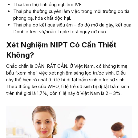
Thai làm thụ tinh ống nghiệm IVF.
Thai phụ thường xuyên làm việc trong môi trường có tia
phóng xạ, hóa chất độc hại.
Thai phụ có kết quả siêu âm – đo độ mờ da gáy, kết quả
Double test và/hoặc Triple test nguy cơ cao.
Xét Nghiệm NIPT Có Cần Thiết
Không?
Chắc chắn là CẦN, RẤT CẦN. Ở Việt Nam, có không ít mẹ
bầu “xem nhẹ” việc xét nghiệm sàng lọc trước sinh. Điều
này thể hiện rõ nhất ở tỉ lệ bị dị tật bẩm sinh ở trẻ sơ sinh.
Theo thống kê của WHO, tỉ lệ trẻ sơ sinh bị dị tật bẩm sinh
trên thế giới là 1,7%, còn tỉ lệ này ở Việt Nam là 2 – 3%.