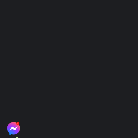
Chính sách
Điều Khoản Sử Dụng
Chính Sách Bảo Mật
Hình Thức Thanh Toán
Hệ thống địa điểm thu mẫu
Hệ thống điểm thu mẫu