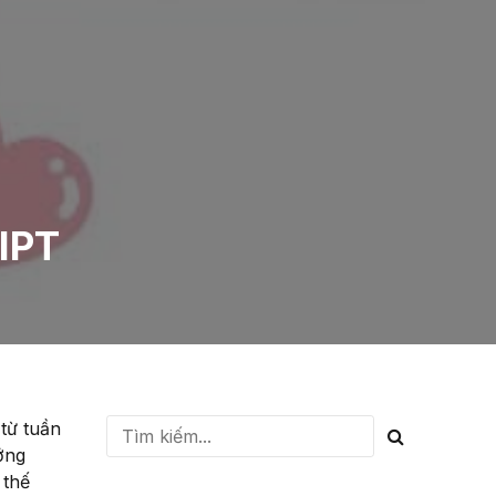
NIPT
từ tuần
ướng
 thế