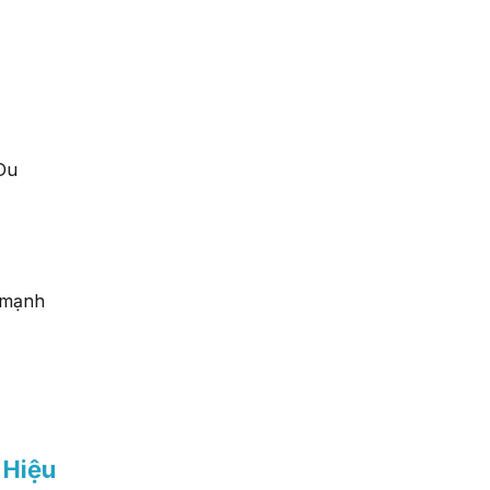
 Du
e mạnh
 Hiệu