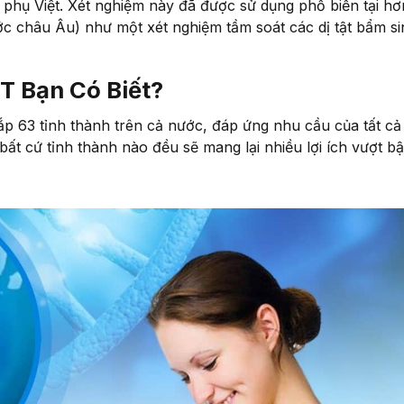
i phụ Việt. Xét nghiệm này đã được sử dụng phổ biến tại h
ước châu Âu) như một xét nghiệm tầm soát các dị tật bẩm s
T Bạn Có Biết?
ắp 63 tỉnh thành trên cả nước, đáp ứng nhu cầu của tất c
ất cứ tỉnh thành nào đều sẽ mang lại nhiều lợi ích vượt bậ