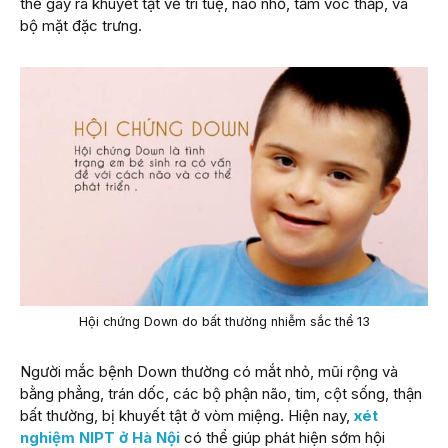
thể gây ra khuyết tật về trí tuệ, não nhỏ, tầm vóc thấp, và
bộ mặt đặc trưng.
Hội chứng Down do bất thường nhiễm sắc thể 13
Người mắc bệnh Down thường có mắt nhỏ, mũi rộng và
bằng phẳng, trán dốc, các bộ phận não, tim, cột sống, thận
bất thường, bị khuyết tật ở vòm miệng. Hiện nay,
xét
nghiệm NIPT ở Hà Nội
có thể giúp phát hiện sớm hội