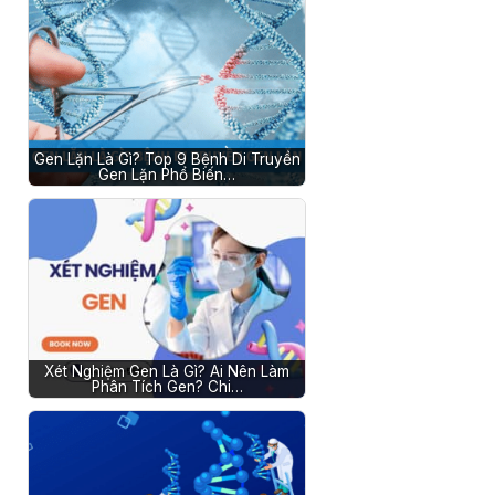
Gen Lặn Là Gì? Top 9 Bệnh Di Truyền
Gen Lặn Phổ Biến…
Xét Nghiệm Gen Là Gì? Ai Nên Làm
Phân Tích Gen? Chi…