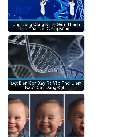
Ứng Dụng Công Nghệ Gen, Thành
Tựu Của Tạo Giống Bằng…
Đột Biến Gen Xảy Ra Vào Thời Điểm
Nào? Các Dạng Đột…