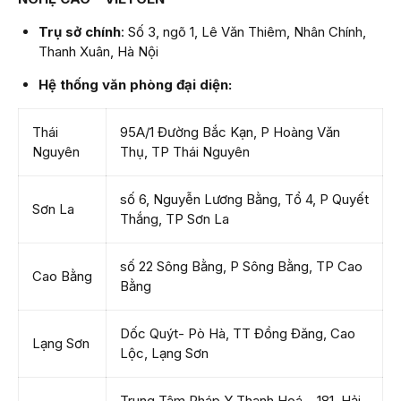
Trụ sở chính
: Số 3, ngõ 1, Lê Văn Thiêm, Nhân Chính,
Thanh Xuân, Hà Nội
Hệ thống văn phòng đại diện:
Thái
95A/1 Đường Bắc Kạn, P Hoàng Văn
Nguyên
Thụ, TP Thái Nguyên
số 6, Nguyễn Lương Bằng, Tổ 4, P Quyết
Sơn La
Thắng, TP Sơn La
số 22 Sông Bằng, P Sông Bằng, TP Cao
Cao Bằng
Bằng
Dốc Quýt- Pò Hà, TT Đồng Đăng, Cao
Lạng Sơn
Lộc, Lạng Sơn
Trung Tâm Pháp Y Thanh Hoá – 181, Hải