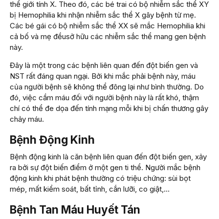
thể giới tính X. Theo đó, các bé trai có bộ nhiễm sắc thể XY
bị Hemophilia khi nhận nhiễm sắc thể X gây bệnh từ mẹ.
Các bé gái có bộ nhiễm sắc thể XX sẽ mắc Hemophilia khi
cả bố và mẹ đềusở hữu các nhiễm sắc thể mang gen bệnh
này.
Đây là một trong các bệnh liên quan đến đột biến gen và
NST rất đáng quan ngại. Bởi khi mắc phải bệnh này, máu
của người bệnh sẽ không thể đông lại như bình thường. Do
đó, việc cầm máu đối với người bệnh này là rất khó, thậm
chí có thể đe dọa đến tính mạng mỗi khi bị chấn thương gây
chảy máu.
Bệnh Động Kinh
Bệnh động kinh là căn bệnh liên quan đến đột biến gen, xảy
ra bởi sự đột biến điểm ở một gen ti thể. Người mắc bệnh
động kinh khi phát bệnh thường có triệu chứng: sùi bọt
mép, mất kiểm soát, bất tỉnh, cắn lưỡi, co giật,…
Bệnh Tan Máu Huyết Tán