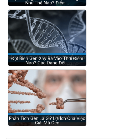
Như Thế Nào? Điểm…
Đột Biến Gen Xảy Ra Vào Thời Điểm
Nào? Các Dạng Đột…
Phân Tích Gen Là Gì? Lợi Ích Của Việc
Giải Mã Gen