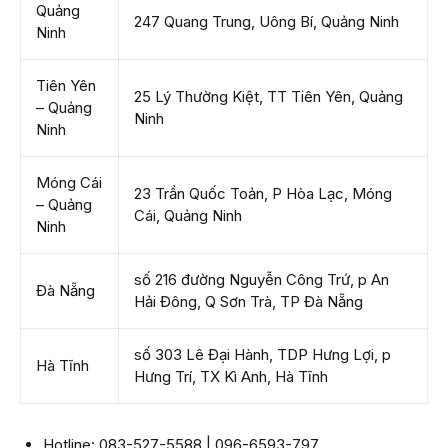
Quảng
247 Quang Trung, Uông Bí, Quảng Ninh
Ninh
Tiên Yên
25 Lý Thường Kiệt, TT Tiên Yên, Quảng
– Quảng
Ninh
Ninh
Móng Cái
23 Trần Quốc Toản, P Hòa Lạc, Móng
– Quảng
Cái, Quảng Ninh
Ninh
số 216 đường Nguyễn Công Trứ, p An
Đà Nẵng
Hải Đông, Q Sơn Trà, TP Đà Nẵng
số 303 Lê Đại Hành, TDP Hưng Lợi, p
Hà Tĩnh
Hưng Trí, TX Kì Anh, Hà Tĩnh
Hotline: 083-527-5588 | 096-6593-797