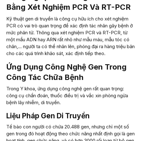
Bằng Xét Nghiệm PCR Và RT-PCR
Kỹ thuật gen di truyền là công cụ hữu ích cho xét nghiệm
PCR có vai trò quan trọng để xác định tác nhân gây bệnh ở
mức phân tử. Thông qua xét nghiệm PCR và RT-PCR, từ
một mẩu ADN hay ARN rất nhỏ như mẫu máu, mẫu tóc có
chân,… người ta có thể nhân lên, phóng đại ra hàng triệu bản
cho các quá trình khảo sát, xác định tiếp theo.
Ứng Dụng Công Nghệ Gen Trong
Công Tác Chữa Bệnh
Trong Y khoa, ứng dụng công nghệ gen rất quan trọng:
công cụ chẩn đoán, thuốc điều trị và vắc xin phòng ngừa
bệnh lây nhiễm, di truyền.
Liệu Pháp Gen Di Truyền
Tế bào con người có chứa 20.488 gen, nhưng chỉ một số
gen trong đó hoạt động theo chức năng nhất định gọi là gen
hoạt tính, gen chức năng, và có hơn 3000 rối loạn từ bộ gen