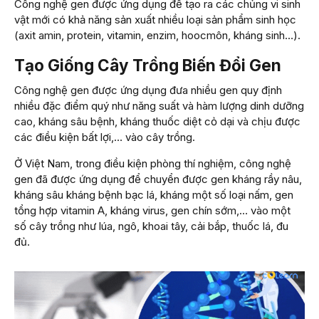
Công nghệ gen được ứng dụng để tạo ra các chủng vi sinh
vật mới có khả năng sản xuất nhiều loại sản phẩm sinh học
(axit amin, protein, vitamin, enzim, hoocmôn, kháng sinh…).
Tạo Giống Cây Trồng Biến Đổi Gen
Công nghệ gen được ứng dụng đưa nhiều gen quy định
nhiều đặc điểm quý như năng suất và hàm lượng dinh dưỡng
cao, kháng sâu bệnh, kháng thuốc diệt cỏ dại và chịu được
các điều kiện bất lợi,… vào cây trồng.
Ở Việt Nam, trong điều kiện phòng thí nghiệm, công nghệ
gen đã được ứng dụng để chuyển được gen kháng rầy nâu,
kháng sâu kháng bệnh bạc lá, kháng một số loại nấm, gen
tổng hợp vitamin A, kháng virus, gen chín sớm,… vào một
số cây trồng như lúa, ngô, khoai tây, cải bắp, thuốc lá, đu
đủ.