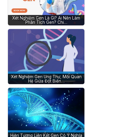
Xét Nghiệm Gen Là Gì? Ai Nên Làm
Phân Tích Gen? Chi…
Xét Nghiệm Gen Ung Thư, Mối Quan
Hệ Giữa Đột Biến…
Hiện Tượng Liên Kết Gen Có Ý Nghĩa