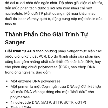
độ dài từ dài nhất đến ngắn nhất. Độ phân giải điện di rất tốt,
đến mức phân tách được 2 sợi hơn kém nhau chỉ một
nucleotide. Mỗi ddNTP phát quang một màu khác nhau
dưới tia laser và máy quét tự động cung cấp một bản in của
trình tự.
Thành Phần Cho Giải Trình Tự
Sanger
Giải trình tự ADN
theo phương pháp Sanger thực hiện các
bước giống kỹ thuật PCR. Do đó thành phần của phản ứng
cũng bao gồm những chất cần thiết để nhân bản DNA, hay
cho phản ứng chuỗi polymerase (PCR), sao chép DNA
trong ống nghiệm. Bao gồm:
Một enzyme DNA polymerase
Một primer, là một đoạn ngắn của DNA sợi đơn kết hợp
với mẫu DNA và hoạt động như một “khởi đầu” cho
polymerase
4 nucleotide DNA (dATP, dTTP, dCTP, dGTP)
Trình tự DNA