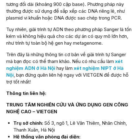
tương đối dài (khoảng 900 cặp base). Phương pháp này
thường được sử dụng để sắp xếp các DNA riêng lẻ, như
plasmid vi khuẩn hoặc DNA được sao chép trong PCR.
Tuy nhiên, giải trình tự ADN theo phương pháp Sanger là tốn
kém và không hiệu quả cho các dự án có quy mô lớn hơn,
như trình tự toàn bộ hệ gen hay metagenome.
Trên đây là những thông tin cơ bản về giải trình tự Sanger
mà bạn đọc có thể tham khảo. Nếu có nhu cầu làm
xét
nghiệm ADN ở Hà Nội
hay làm
xét nghiệm NIPT ở Hà
Nội
, bạn đừng quên liên hệ ngay với VIETGEN để được hỗ
trợ tốt nhất!
Thông tin liên hệ:
TRUNG TÂM NGHIÊN CỨU VÀ ỨNG DỤNG GEN CÔNG
NGHỆ CAO – VIETGEN
Trụ sở chính:
Số 3, ngõ 1, Lê Văn Thiêm, Nhân Chính,
Thanh Xuân, Hà Nội
Hệ thống văn phòng đại diện: