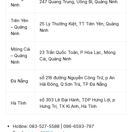
247 Quang Trung, Uông Bí, Quảng Ninh
Ninh
Tiên Yên
25 Lý Thường Kiệt, TT Tiên Yên, Quảng
– Quảng
Ninh
Ninh
Móng Cái
23 Trần Quốc Toản, P Hòa Lạc, Móng
– Quảng
Cái, Quảng Ninh
Ninh
số 216 đường Nguyễn Công Trứ, p An
Đà Nẵng
Hải Đông, Q Sơn Trà, TP Đà Nẵng
số 303 Lê Đại Hành, TDP Hưng Lợi, p
Hà Tĩnh
Hưng Trí, TX Kì Anh, Hà Tĩnh
Hotline: 083-527-5588 | 096-6593-797