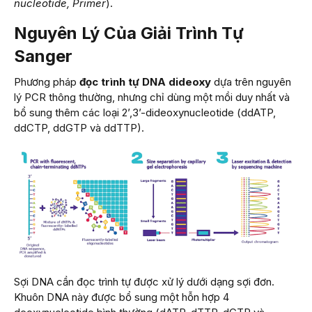
nucleotide, Primer
).
Nguyên Lý Của Giải Trình Tự
Sanger
Phương pháp
đọc trình tự DNA dideoxy
dựa trên nguyên
lý PCR thông thường, nhưng chỉ dùng một mồi duy nhất và
bổ sung thêm các loại 2’,3’-dideoxynucleotide (ddATP,
ddCTP, ddGTP và ddTTP).
Sợi DNA cần đọc trình tự được xử lý dưới dạng sợi đơn.
Khuôn DNA này được bổ sung một hỗn hợp 4