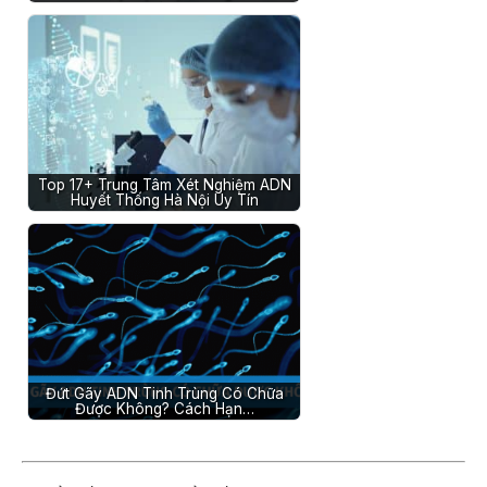
Top 17+ Trung Tâm Xét Nghiệm ADN
Huyết Thống Hà Nội Uy Tín
Đứt Gãy ADN Tinh Trùng Có Chữa
Được Không? Cách Hạn…