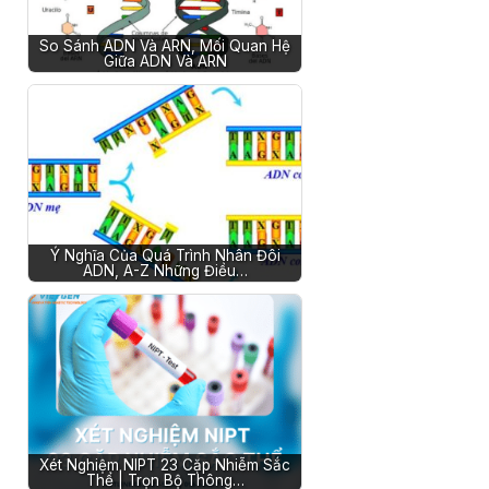
So Sánh ADN Và ARN, Mối Quan Hệ
Giữa ADN Và ARN
Ý Nghĩa Của Quá Trình Nhân Đôi
ADN, A-Z Những Điều…
Xét Nghiệm NIPT 23 Cặp Nhiễm Sắc
Thể | Trọn Bộ Thông…