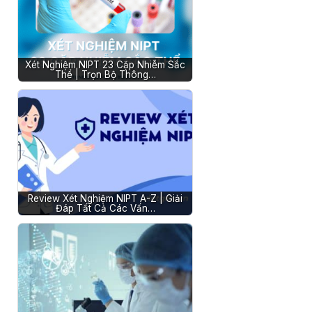
Xét Nghiệm NIPT 23 Cặp Nhiễm Sắc
Thể | Trọn Bộ Thông…
Review Xét Nghiệm NIPT A-Z | Giải
Đáp Tất Cả Các Vấn…