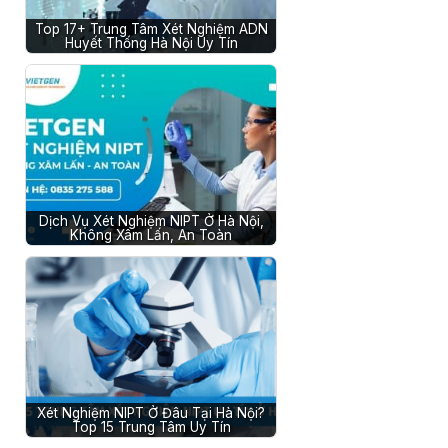
Top 17+ Trung Tâm Xét Nghiệm ADN
Huyết Thống Hà Nội Uy Tín
Dịch Vụ Xét Nghiệm NIPT Ở Hà Nội,
Không Xâm Lấn, An Toàn
Xét Nghiệm NIPT Ở Đâu Tại Hà Nội?
Top 15 Trung Tâm Uy Tín