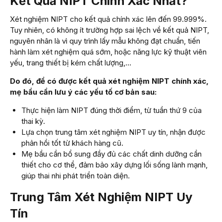
Kết Quả NIPT Chính Xác Nhất?
Xét nghiệm NIPT cho kết quả chính xác lên đến 99.999%.
Tuy nhiên, có không ít trường hợp sai lệch về kết quả NIPT,
nguyên nhân là vì quy trình lấy mẫu không đạt chuẩn, tiến
hành làm xét nghiệm quá sớm, hoặc năng lực kỹ thuật viên
yếu, trang thiết bị kém chất lượng,…
Do đó, để có được kết quả xét nghiệm NIPT chính xác,
mẹ bầu cần lưu ý các yếu tố cơ bản sau:
Thực hiện làm NIPT đúng thời điểm, từ tuần thứ 9 của
thai kỳ.
Lựa chọn trung tâm xét nghiệm NIPT uy tín, nhận được
phản hồi tốt từ khách hàng cũ.
Mẹ bầu cần bổ sung đầy đủ các chất dinh dưỡng cần
thiết cho cơ thể, đảm bảo xây dựng lối sống lành mạnh,
giúp thai nhi phát triển toàn diện.
Trung Tâm Xét Nghiệm NIPT Uy
Tín