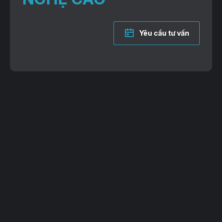
Yêu cầu tư vấn
VP Giao dịch: Lô 2, 35 Lê Văn Thiêm, Thanh Xuân, TP. Hà Nội
Trụ sở: 38B Đường 81, P. Tân Hưng, TP. Hồ Chí Minh
Hotline: 083-527-5588 | 096-6593-797
Email: vietgen2021@gmail.com
Website: www.vietgen.vn