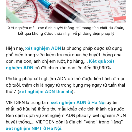
Xét nghiệm máu xác định huyết thống chỉ mang tính chất dự đoán,
kết quả không được thừa nhận về phương diện pháp lý
Hiện nay,
xét nghiệm ADN
là phương pháp được sử dụng
phổ biến trong việc kiểm tra mối quan hệ huyết thống cha
con, mẹ con, anh chị em ruột, họ hàng,…
Kết quả xét
nghiệm ADN
có độ chính xác cao lên đến 99,999%.
Phương pháp xét nghiệm ADN có thể được tiến hành ở mọi
độ tuổi, thậm chí là ngay từ trong bụng mẹ ngay từ tuần thai
thứ 7 (
xét nghiệm ADN thai nhi
).
VIETGEN là trung tâm
xét nghiệm ADN ở Hà Nội
uy tín
nhất, sở hữu hệ thống thu mẫu khắp các tỉnh thành cả nước.
Bên cạnh dịch vụ xét nghiệm ADN pháp lý, xét nghiệm ADN
huyết thống,… VIETGEN còn là địa chỉ “vàng” trong “làng”
xét nghiệm NIPT ở Hà Nội
.