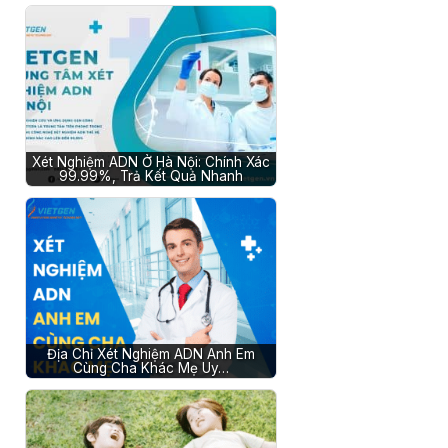
Xét Nghiệm ADN Ở Hà Nội: Chính Xác
99.99%, Trả Kết Quả Nhanh
Địa Chỉ Xét Nghiệm ADN Anh Em
Cùng Cha Khác Mẹ Uy…