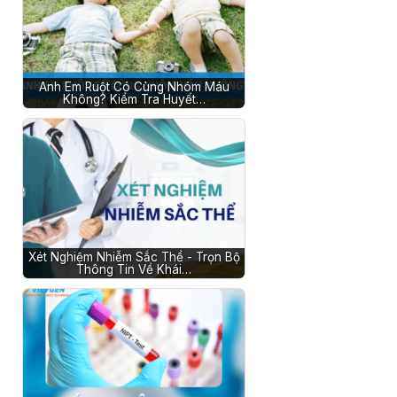
Anh Em Ruột Có Cùng Nhóm Máu
Không? Kiểm Tra Huyết…
Xét Nghiệm Nhiễm Sắc Thể - Trọn Bộ
Thông Tin Về Khái…