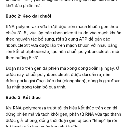
khởi đầu phiên mã.
Bước 2: Kéo dài chuỗi
RNA-polymeraza vừa trượt dọc trên mạch khuôn gen theo
chiều 3’- 5’, vừa lắp các ribonucleotit tự do vào mạch khuôn
theo nguyên tắc bổ sung, rồi sử dụng ATP để gắn các
ribonucleotit vừa được lắp trên mạch khuôn với nhau bằng
liên kết photphodieste, tạo nên chuỗi polyribonucleotit mới
theo hướng 5’-3’.
Đoạn nào trên gen đã phiên mã xong đóng xoắn lại ngay. Ở
bước này, chuỗi polyribonucleotit được dài dần ra, nên
được gọi là giai đoạn kéo dài (elongation), cũng là giai đoạn
lâu nhất trong toàn bộ quá trình.
Bước 3: Kết thúc
Khi RNA-polymeraza trượt tới tín hiệu kết thúc trên gen thì
dừng phiên mã và tách khỏi gen, phân tử RNA vừa tạo thành
được giải phóng, đồng thời đoạn gen bị tách “khép” lại rồi
trở thành cấu trúc xoắn kép như trước.