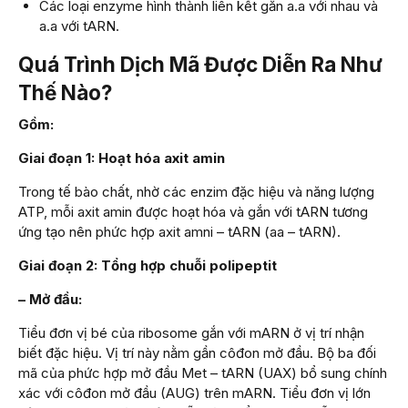
Các loại enzyme hình thành liên kết gắn a.a với nhau và
a.a với tARN.
Quá Trình Dịch Mã Được Diễn Ra Như
Thế Nào?
Gồm:
Giai đoạn 1: Hoạt hóa axit amin
Trong tế bào chất, nhờ các enzim đặc hiệu và năng lượng
ATP, mỗi axit amin được hoạt hóa và gắn với tARN tương
ứng tạo nên phức hợp axit amni – tARN (aa – tARN).
Giai đoạn 2: Tổng hợp chuỗi polipeptit
– Mở đầu:
Tiểu đơn vị bé của ribosome gắn với mARN ở vị trí nhận
biết đặc hiệu. Vị trí này nằm gần côđon mở đầu. Bộ ba đối
mã của phức hợp mở đầu Met – tARN (UAX) bổ sung chính
xác với côđon mở đầu (AUG) trên mARN. Tiểu đơn vị lớn