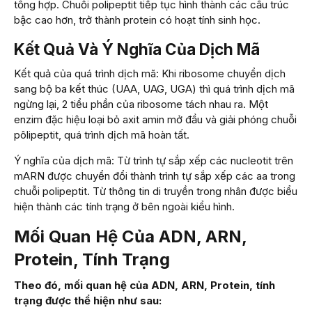
tổng hợp. Chuỗi polipeptit tiếp tục hình thành các cấu trúc
bậc cao hơn, trở thành protein có hoạt tính sinh học.
Kết Quả Và Ý Nghĩa Của Dịch Mã
Kết quả của quá trình dịch mã: Khi ribosome chuyển dịch
sang bộ ba kết thúc (UAA, UAG, UGA) thì quá trình dịch mã
ngừng lại, 2 tiểu phần của ribosome tách nhau ra. Một
enzim đặc hiệu loại bỏ axit amin mở đầu và giải phóng chuỗi
pôlipeptit, quá trình dịch mã hoàn tất.
Ý nghĩa của dịch mã: Từ trình tự sắp xếp các nucleotit trên
mARN được chuyển đổi thành trình tự sắp xếp các aa trong
chuỗi polipeptit. Từ thông tin di truyền trong nhân được biểu
hiện thành các tính trạng ở bên ngoài kiểu hình.
Mối Quan Hệ Của ADN, ARN,
Protein, Tính Trạng
Theo đó, mối quan hệ của ADN, ARN, Protein, tính
trạng được thể hiện như sau: