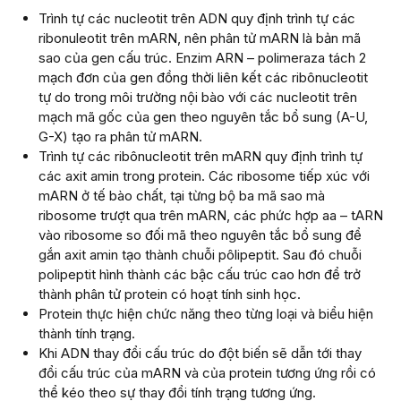
Trình tự các nucleotit trên ADN quy định trình tự các
ribonuleotit trên mARN, nên phân tử mARN là bản mã
sao của gen cấu trúc. Enzim ARN – polimeraza tách 2
mạch đơn của gen đồng thời liên kết các ribônucleotit
tự do trong môi trường nội bào với các nucleotit trên
mạch mã gốc của gen theo nguyên tắc bổ sung (A-U,
G-X) tạo ra phân tử mARN.
Trình tự các ribônucleotit trên mARN quy định trình tự
các axit amin trong protein. Các ribosome tiếp xúc với
mARN ở tế bào chất, tại từng bộ ba mã sao mà
ribosome trượt qua trên mARN, các phức hợp aa – tARN
vào ribosome so đối mã theo nguyên tắc bổ sung để
gắn axit amin tạo thành chuỗi pôlipeptit. Sau đó chuỗi
polipeptit hình thành các bậc cấu trúc cao hơn để trở
thành phân tử protein có hoạt tính sinh học.
Protein thực hiện chức năng theo từng loại và biểu hiện
thành tính trạng.
Khi ADN thay đổi cấu trúc do đột biến sẽ dẫn tới thay
đổi cấu trúc của mARN và của protein tương ứng rồi có
thể kéo theo sự thay đổi tính trạng tương ứng.