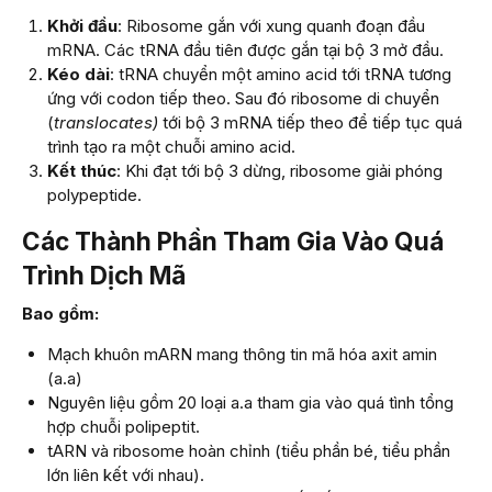
Khởi đầu
: Ribosome gắn với xung quanh đoạn đầu
mRNA. Các tRNA đầu tiên được gắn tại bộ 3 mở đầu.
Kéo dài
: tRNA chuyển một amino acid tới tRNA tương
ứng với codon tiếp theo. Sau đó ribosome di chuyển
(
translocates)
tới bộ 3 mRNA tiếp theo để tiếp tục quá
trình tạo ra một chuỗi amino acid.
Kết thúc
: Khi đạt tới bộ 3 dừng, ribosome giải phóng
polypeptide.
Các Thành Phần Tham Gia Vào Quá
Trình Dịch Mã
Bao gồm:
Mạch khuôn mARN mang thông tin mã hóa axit amin
(a.a)
Nguyên liệu gồm 20 loại a.a tham gia vào quá tình tổng
hợp chuỗi polipeptit.
tARN và ribosome hoàn chỉnh (tiểu phần bé, tiểu phần
lớn liên kết với nhau).