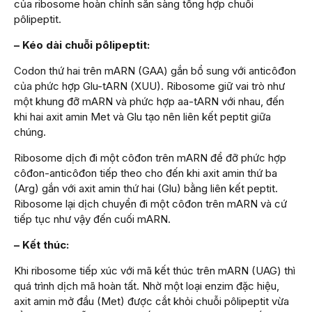
của ribosome hoàn chỉnh sẵn sàng tổng hợp chuỗi
pôlipeptit.
– Kéo dài chuỗi pôlipeptit:
Codon thứ hai trên mARN (GAA) gắn bổ sung với anticôđon
của phức hợp Glu-tARN (XUU). Ribosome giữ vai trò như
một khung đỡ mARN và phức hợp aa-tARN với nhau, đến
khi hai axit amin Met và Glu tạo nên liên kết peptit giữa
chúng.
Ribosome dịch đi một côđon trên mARN để đỡ phức hợp
côđon-anticôđon tiếp theo cho đến khi axit amin thứ ba
(Arg) gắn với axit amin thứ hai (Glu) bằng liên kết peptit.
Ribosome lại dịch chuyển đi một côđon trên mARN và cứ
tiếp tục như vậy đến cuối mARN.
– Kết thúc:
Khi ribosome tiếp xúc với mã kết thúc trên mARN (UAG) thì
quá trình dịch mã hoàn tất. Nhờ một loại enzim đặc hiệu,
axit amin mở đầu (Met) được cắt khỏi chuỗi pôlipeptit vừa