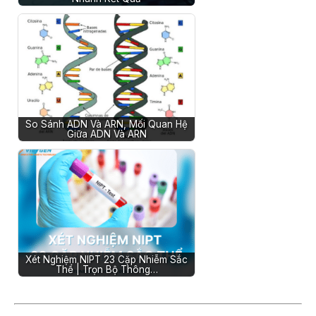
So Sánh ADN Và ARN, Mối Quan Hệ
Giữa ADN Và ARN
Xét Nghiệm NIPT 23 Cặp Nhiễm Sắc
Thể | Trọn Bộ Thông…