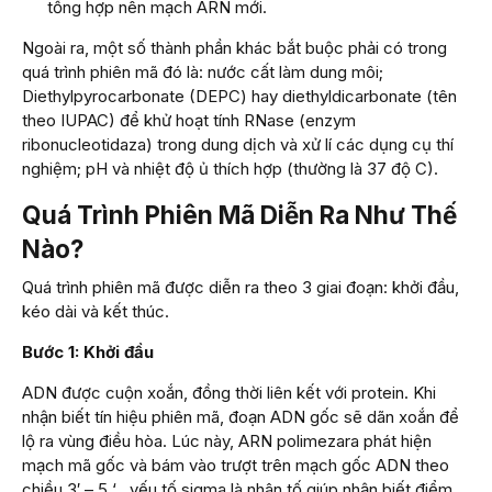
tổng hợp nên mạch ARN mới.
Ngoài ra, một số thành phần khác bắt buộc phải có trong
quá trình phiên mã đó là: nước cất làm dung môi;
Diethylpyrocarbonate (DEPC) hay diethyldicarbonate (tên
theo IUPAC) để khử hoạt tính RNase (enzym
ribonucleotidaza) trong dung dịch và xử lí các dụng cụ thí
nghiệm; pH và nhiệt độ ủ thích hợp (thường là 37 độ C).
Quá Trình Phiên Mã Diễn Ra Như Thế
Nào?
Quá trình phiên mã được diễn ra theo 3 giai đoạn: khởi đầu,
kéo dài và kết thúc.
Bước 1: Khởi đầu
ADN được cuộn xoắn, đồng thời liên kết với protein. Khi
nhận biết tín hiệu phiên mã, đoạn ADN gốc sẽ dãn xoắn để
lộ ra vùng điều hòa. Lúc này, ARN polimezara phát hiện
mạch mã gốc và bám vào trượt trên mạch gốc ADN theo
chiều 3′ – 5 ‘ , yếu tố sigma là nhân tố giúp nhận biết điểm