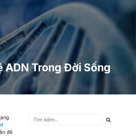
 ADN Trong Đời Sống
tảng
ét
vấn đề