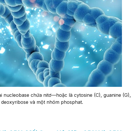
ại nucleobase chứa nitơ—hoặc là cytosine (C), guanine (G),
ng deoxyribose và một nhóm phosphat.