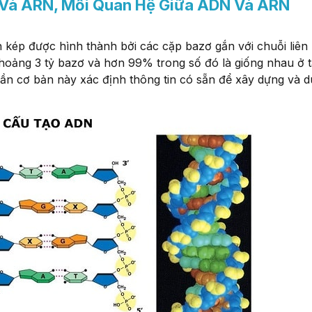
Và ARN, Mối Quan Hệ Giữa ADN Và ARN
kép được hình thành bởi các cặp bazơ gắn với chuỗi liên 
oảng 3 tỷ bazơ và hơn 99% trong số đó là giống nhau ở t
ần cơ bản này xác định thông tin có sẵn để xây dựng và du