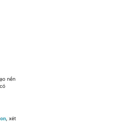
tạo nền
 có
con
, xét